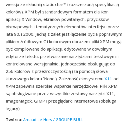
wersja ze składnią static char* i rozszerzoną specyfikacją
kolorów). XPM był standardowym formatem dla ikon
aplikacji X Window, ekranów powitalnych, przycisków
pixmapowych i tematycznych elementów interfejsu przez
lata 90. i 2000. Jedną z zalet jest łączenie bycia poprawnym
plikiem źródłowym C i kolorowym obrazem: pliki XPM mogą
być kompilowane do aplikacji, edytowane w dowolnym
edytorze tekstu, przetwarzane narzędziami tekstowymi i
kontrolowane wersjonalnie, jednocześnie obsługując do
256 kolorów z przezroczystością (za pomocą słowa
kluczowego koloru 'None'). Zależność ekosystemu
X11
od
XPM zapewnia szerokie wsparcie narzędziowe. Pliki XPM
są obsługiwane przez wszystkie zestawy narzędzi X11,
ImageMagick, GIMP i przeglądarki internetowe (obsługa
legacy).
Twórca
:
Arnaud Le Hors / GROUPE BULL