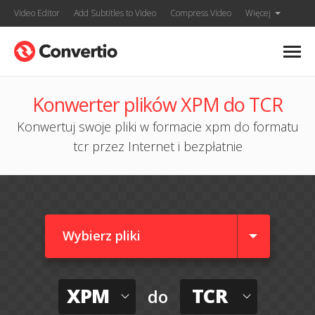
Video Editor
Add Subtitles to Video
Compress Video
Więcej
Konwerter plików XPM do TCR
Konwertuj swoje pliki w formacie xpm do formatu
tcr przez Internet i bezpłatnie
Wybierz pliki
XPM
TCR
do