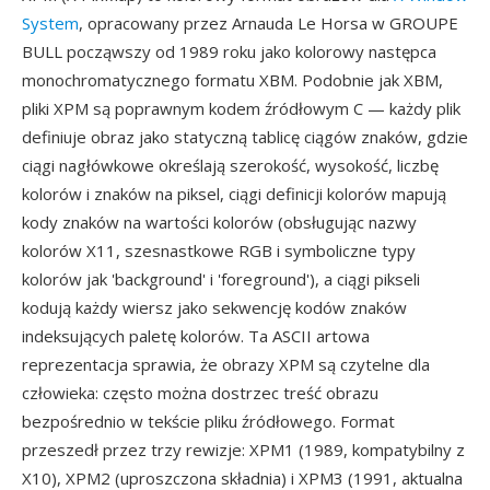
System
, opracowany przez Arnauda Le Horsa w GROUPE
BULL począwszy od 1989 roku jako kolorowy następca
monochromatycznego formatu XBM. Podobnie jak XBM,
pliki XPM są poprawnym kodem źródłowym C — każdy plik
definiuje obraz jako statyczną tablicę ciągów znaków, gdzie
ciągi nagłówkowe określają szerokość, wysokość, liczbę
kolorów i znaków na piksel, ciągi definicji kolorów mapują
kody znaków na wartości kolorów (obsługując nazwy
kolorów X11, szesnastkowe RGB i symboliczne typy
kolorów jak 'background' i 'foreground'), a ciągi pikseli
kodują każdy wiersz jako sekwencję kodów znaków
indeksujących paletę kolorów. Ta ASCII artowa
reprezentacja sprawia, że obrazy XPM są czytelne dla
człowieka: często można dostrzec treść obrazu
bezpośrednio w tekście pliku źródłowego. Format
przeszedł przez trzy rewizje: XPM1 (1989, kompatybilny z
X10), XPM2 (uproszczona składnia) i XPM3 (1991, aktualna