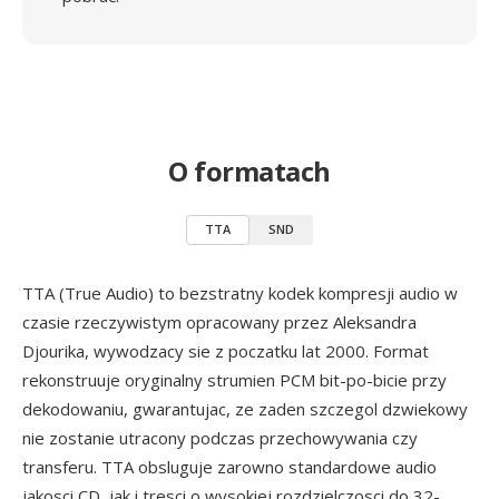
O formatach
TTA
SND
TTA (True Audio) to bezstratny kodek kompresji audio w
czasie rzeczywistym opracowany przez Aleksandra
Djourika, wywodzacy sie z poczatku lat 2000. Format
rekonstruuje oryginalny strumien PCM bit-po-bicie przy
dekodowaniu, gwarantujac, ze zaden szczegol dzwiekowy
nie zostanie utracony podczas przechowywania czy
transferu. TTA obsluguje zarowno standardowe audio
jakosci CD, jak i tresci o wysokiej rozdzielczosci do 32-