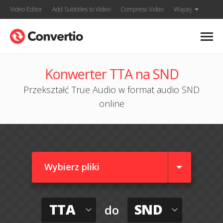
Video Editor
Add Subtitles to Video
Compress Video
Więcej
Konwerter TTA na SND
Przekształć True Audio w format audio SND
online
Wybierz pliki
TTA
SND
do