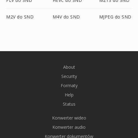
FLV do SND
HEVC do SND
M2TS do SND
M2V do SND
M4V do SND
MJPEG do SND
About
Security
Formaty
Help
Status
Konwerter wideo
Konwerter audio
Konwerter dokumentów