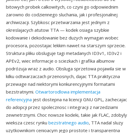
bitowych probek calkowitych, co czyni go odpowiednim
zarowno do codziennego sluchania, jak i profesjonalnej
archiwizacji. Szybkosc przetwarzania jest jednym z
okreslajacych atutow TTA — kodek osiaga szybkie
kodowanie i dekodowanie bez duzych wymagan wobec
procesora, pozostajac lekkim nawet na starszym sprzecie.
Struktura pliku obsluguje tagi metadanych ID3v1, ID3v2 i
APEv2, wiec informacje o sciezkach i grafika albumow
podrózuja wraz z audio. Obsluga sprzetowa pojawila sie w
kilku odtwarzaczach przenosnych, dajac TTA praktyczna
przewage nad niektorymi konkurencyjnymi formatami
bezstratnymi.
Otwartorodlowa implementacja
referencyjna
jest dostepna na licencji GNU GPL, zachecajac
do adopcji przez spolecznosc i integracji z narzedziami
zewnetrznymi. Choc nowsze kodeki, takie jak FLAC, zdobyly
wieksza czesc rynku
bezstratnego audio
, TTA nadal sluzy
uzytkownikom cenioacym jego prostote i transparentna