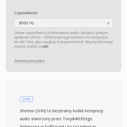
Częstotliwość:
8000 Hz
Ustaw częstotliwość próbkowania audio. Muzyka z pełnym
spektrum (20 Hz – 20 kHz) wymaga wartości nie mniejszych
niż 44.1 kHz, aby osiągnąć transparentność. Więcej informacji
można znaleźć w
wiki
.
Zresetuj wszystko
SHN
Shorten (SHN) to bezstratny kodek kompresji
audio stworzony przez Tony&#039;ego
Robinsona w SoftSound i po raz pierwszy