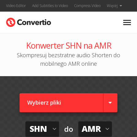
Video Editor
Add Subtitles to Video
Compress Video
Więcej
Konwerter SHN na AMR
Skompresuj bezstratne audio Shorten do
mobilnego AMR online
Wybierz pliki
SHN
AMR
do