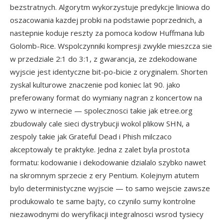
bezstratnych. Algorytm wykorzystuje predykcje liniowa do
oszacowania kazdej probki na podstawie poprzednich, a
nastepnie koduje reszty za pomoca kodow Huffmana lub
Golomb-Rice. Wspolczynniki kompresji zwykle mieszcza sie
w przedziale 2:1 do 3:1, z gwarancja, ze zdekodowane
wyjscie jest identyczne bit-po-bicie z oryginalem. Shorten
zyskal kulturowe znaczenie pod koniec lat 90. jako
preferowany format do wymiany nagran z koncertow na
zywo w internecie — spolecznosci takie jak etree.org
zbudowaly cale sieci dystrybucji wokol plikow SHN, a
zespoly takie jak Grateful Dead i Phish milczaco
akceptowaly te praktyke. Jedna z zalet byla prostota
formatu: kodowanie i dekodowanie dzialalo szybko nawet
na skromnym sprzecie z ery Pentium. Kolejnym atutem
bylo deterministyczne wyjscie — to samo wejscie zawsze
produkowalo te same bajty, co czynilo sumy kontrolne
niezawodnymi do weryfikacji integralnosci wsrod tysiecy