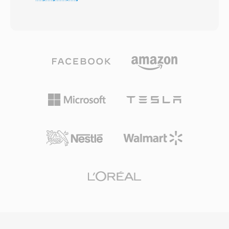
osmioma szybkosciami transmisji — od 4,75
Dead i Phish milczaco akceptowaly te praktyke.
do 12,2 kbps — w zaleznosci od warunkow
Jedna z zalet byla prostota formatu: kodowanie
sieciowych i poziomu szumu tla. Gdy jakosc
i dekodowanie dzialalo szybko nawet na
lacza spada, koder przechodzi na nizsza
skromnym sprzecie z ery Pentium. Kolejnym
przepustowosc, wymieniaiac nieznaczna
atutem bylo deterministyczne wyjscie — to
czytelnosc na niezawodnosc transmisji. Ten
samo wejscie zawsze produkowalo te same
mechanizm adaptacyjny zdefiniowany jest w
bajty, co czynilo sumy kontrolne niezawodnymi
specyfikacjach 3GPP i reprezentuje jeden z
do weryfikacji integralnosci wsrod tysiecy
najszerzej wdrozonych kodekow glosowych na
wymieniacych sie uzytkownikow. Choc FLAC
swiecie, uzywany w miliardach polaczen
ostatecznie zastapil Shorten lepsza kompresja,
telefonii komorkowej. Glowna zaleta jest
obsluga przeszukiwania i osadzonymi
efektywnosc kompresji: jedna minuta dzwieku
metadanymi, SHN zachowuje znaczenie
AMR przy 12,2 kbps zajmuje ok. 90 KB, co jest
historyczne, a rozlegle archiwa muzyki na zywo
praktyczne dla notatek glosowych, poczty
w tym formacie kraza do dzis.
glosowej i MMS w sieciach o ograniczonej
przepustowosci. Kolejnym atutem jest