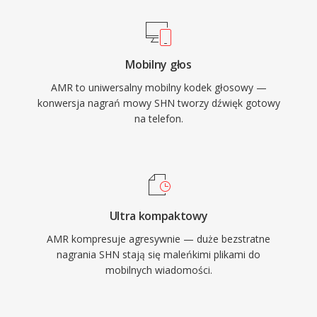
wbudowana detekcja aktywnosci glosowej i
generowanie szumu komfortu, co redukuje
transmisje w czasie ciszy. Choc AMR nie nadaje
Mobilny głos
sie do muzyki ze wzgledu na waskie pasmo
AMR to uniwersalny mobilny kodek głosowy —
(300-3400 Hz), doskonale sprawdza sie w
konwersja nagrań mowy SHN tworzy dźwięk gotowy
dostarczaniu zrozumialej mowy w trudnych
na telefon.
warunkach sieciowych.
Ultra kompaktowy
AMR kompresuje agresywnie — duże bezstratne
nagrania SHN stają się maleńkimi plikami do
mobilnych wiadomości.