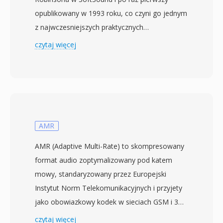
opublikowany w 1993 roku, co czyni go jednym
z najwczesniejszych praktycznych
kompresorow bezstratnych. Algorytm
czytaj więcej
wykorzystuje predykcje liniowa do
oszacowania kazdej probki na podstawie
poprzednich, a nastepnie koduje reszty za
pomoca kodow Huffmana lub Golomb-Rice.
Wspolczynniki kompresji zwykle mieszcza sie w
przedziale 2:1 do 3:1, z gwarancja, ze
AMR
zdekodowane wyjscie jest identyczne bit-po-
AMR (Adaptive Multi-Rate) to skompresowany
bicie z oryginalem. Shorten zyskal kulturowe
format audio zoptymalizowany pod katem
znaczenie pod koniec lat 90. jako preferowany
mowy, standaryzowany przez Europejski
format do wymiany nagran z koncertow na
Instytut Norm Telekomunikacyjnych i przyjety
zywo w internecie — spolecznosci takie jak
jako obowiazkowy kodek w sieciach GSM i 3G.
etree.org zbudowaly cale sieci dystrybucji
Kodek dynamicznie przelacza sie miedzy
czytaj więcej
wokol plikow SHN, a zespoly takie jak Grateful