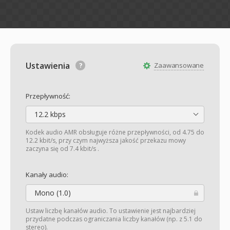
Ustawienia
Zaawansowane
Przepływność:
12.2 kbps
Kodek audio AMR obsługuje różne przepływności, od 4.75 do
12.2 kbit/s, przy czym najwyższa jakość przekazu mowy
zaczyna się od 7.4 kbit/s .
Kanały audio:
Mono (1.0)
Ustaw liczbę kanałów audio. To ustawienie jest najbardziej
przydatne podczas ograniczania liczby kanałów (np. z 5.1 do
stereo).