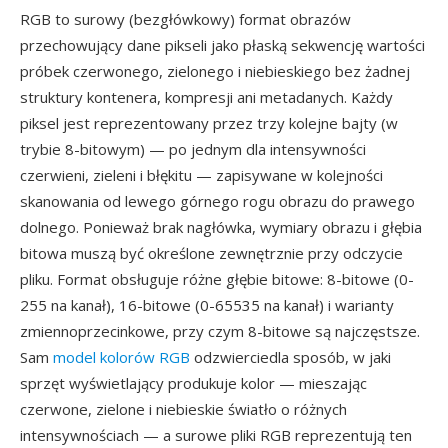
RGB to surowy (bezgłówkowy) format obrazów
przechowujący dane pikseli jako płaską sekwencję wartości
próbek czerwonego, zielonego i niebieskiego bez żadnej
struktury kontenera, kompresji ani metadanych. Każdy
piksel jest reprezentowany przez trzy kolejne bajty (w
trybie 8-bitowym) — po jednym dla intensywności
czerwieni, zieleni i błękitu — zapisywane w kolejności
skanowania od lewego górnego rogu obrazu do prawego
dolnego. Ponieważ brak nagłówka, wymiary obrazu i głębia
bitowa muszą być określone zewnętrznie przy odczycie
pliku. Format obsługuje różne głębie bitowe: 8-bitowe (0-
255 na kanał), 16-bitowe (0-65535 na kanał) i warianty
zmiennoprzecinkowe, przy czym 8-bitowe są najczęstsze.
Sam
model kolorów RGB
odzwierciedla sposób, w jaki
sprzęt wyświetlający produkuje kolor — mieszając
czerwone, zielone i niebieskie światło o różnych
intensywnościach — a surowe pliki RGB reprezentują ten