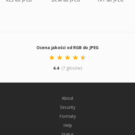
Ocena jakości od RGB do JPEG
4.4
(7 głosów)
About
Security
Formaty
Help
Status