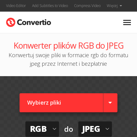
Video Editor
Add Subtitles to Video
Compress Video
Więcej
Konwerter plików RGB do JPEG
Konwertuj swoje pliki w formacie rgb do formatu
jpeg przez Internet i bezpłatnie
Wybierz pliki
RGB
JPEG
do