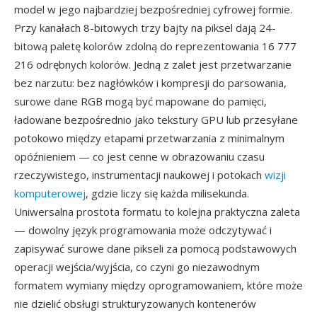
model w jego najbardziej bezpośredniej cyfrowej formie.
Przy kanałach 8-bitowych trzy bajty na piksel dają 24-
bitową paletę kolorów zdolną do reprezentowania 16 777
216 odrębnych kolorów. Jedną z zalet jest przetwarzanie
bez narzutu: bez nagłówków i kompresji do parsowania,
surowe dane RGB mogą być mapowane do pamięci,
ładowane bezpośrednio jako tekstury GPU lub przesyłane
potokowo między etapami przetwarzania z minimalnym
opóźnieniem — co jest cenne w obrazowaniu czasu
rzeczywistego, instrumentacji naukowej i potokach
wizji
komputerowej
, gdzie liczy się każda milisekunda.
Uniwersalna prostota formatu to kolejna praktyczna zaleta
— dowolny język programowania może odczytywać i
zapisywać surowe dane pikseli za pomocą podstawowych
operacji wejścia/wyjścia, co czyni go niezawodnym
formatem wymiany między oprogramowaniem, które może
nie dzielić obsługi strukturyzowanych kontenerów