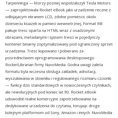
Tarpenninga — ktorzy pozniej wspolzalozyli Tesla Motors
— zaprojektowala Rocket eBook jako urzadzenie reczne z
odbijajacym ekranem LCD, zdolne pomiescic okolo
dziesieciu ksiazek w pamieci wewnetrznej. Format RB
pakuje tresc oparta na HTML wraz z osadzonymi
obrazami, metadanymi i spisem tresci w pojedynczy
kontener binarny zoptymalizowany pod ograniczony sprzet
urzadzenia. Tresc kupowano i pobierano za
posrednictwem oprogramowania desktopowego
RocketLibrarian firmy NuvoMedia. Godna uwagi zaleta
formatu byla wczesna obsluga zakladek, adnotacji,
wyszukiwania w slowniku i regulowanego rozmiaru czcionki
— funkcji dzis standardowych w nowoczesnych czytnikach,
ale rewolucyjnych pod koniec lat 90. Rocket eBook
udowodnil realne komercyjne zapotrzebowanie na
dedykowane urzadzenia do czytania, torujaąc droge
kolejnym platformom od Sony, Amazon i innych. NuvoMedia