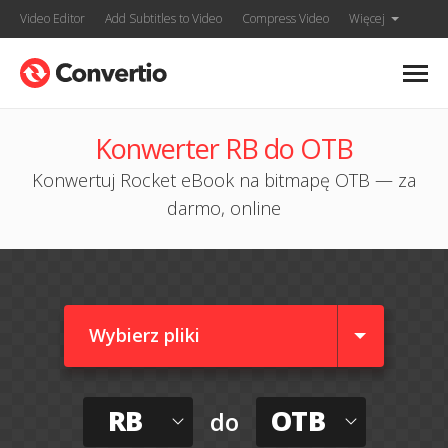
Video Editor
Add Subtitles to Video
Compress Video
Więcej
Konwerter RB do OTB
Konwertuj Rocket eBook na bitmapę OTB — za
darmo, online
Wybierz pliki
RB
OTB
do