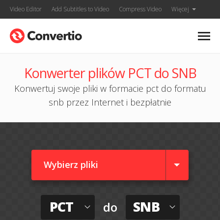
Video Editor
Add Subtitles to Video
Compress Video
Więcej
Konwerter plików PCT do SNB
Konwertuj swoje pliki w formacie pct do formatu
snb przez Internet i bezpłatnie
Wybierz pliki
PCT
SNB
do