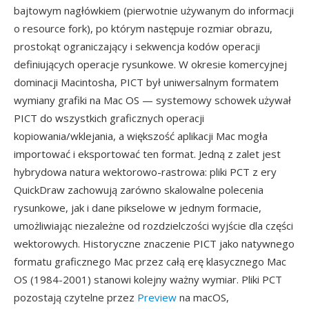
bajtowym nagłówkiem (pierwotnie używanym do informacji
o resource fork), po którym następuje rozmiar obrazu,
prostokąt ograniczający i sekwencja kodów operacji
definiujących operacje rysunkowe. W okresie komercyjnej
dominacji Macintosha, PICT był uniwersalnym formatem
wymiany grafiki na Mac OS — systemowy schowek używał
PICT do wszystkich graficznych operacji
kopiowania/wklejania, a większość aplikacji Mac mogła
importować i eksportować ten format. Jedną z zalet jest
hybrydowa natura wektorowo-rastrowa: pliki PCT z ery
QuickDraw zachowują zarówno skalowalne polecenia
rysunkowe, jak i dane pikselowe w jednym formacie,
umożliwiając niezależne od rozdzielczości wyjście dla części
wektorowych. Historyczne znaczenie PICT jako natywnego
formatu graficznego Mac przez całą erę klasycznego Mac
OS (1984-2001) stanowi kolejny ważny wymiar. Pliki PCT
pozostają czytelne przez
Preview
na macOS,