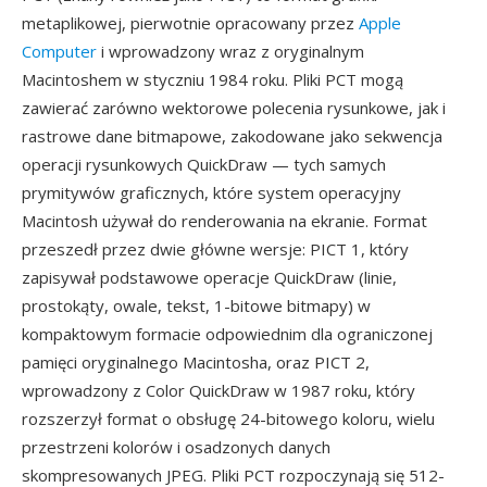
metaplikowej, pierwotnie opracowany przez
Apple
Computer
i wprowadzony wraz z oryginalnym
Macintoshem w styczniu 1984 roku. Pliki PCT mogą
zawierać zarówno wektorowe polecenia rysunkowe, jak i
rastrowe dane bitmapowe, zakodowane jako sekwencja
operacji rysunkowych QuickDraw — tych samych
prymitywów graficznych, które system operacyjny
Macintosh używał do renderowania na ekranie. Format
przeszedł przez dwie główne wersje: PICT 1, który
zapisywał podstawowe operacje QuickDraw (linie,
prostokąty, owale, tekst, 1-bitowe bitmapy) w
kompaktowym formacie odpowiednim dla ograniczonej
pamięci oryginalnego Macintosha, oraz PICT 2,
wprowadzony z Color QuickDraw w 1987 roku, który
rozszerzył format o obsługę 24-bitowego koloru, wielu
przestrzeni kolorów i osadzonych danych
skompresowanych JPEG. Pliki PCT rozpoczynają się 512-