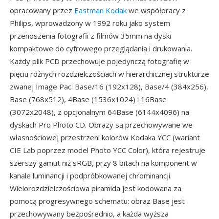
opracowany przez
Eastman Kodak
we współpracy z
Philips, wprowadzony w 1992 roku jako system
przenoszenia fotografii z filmów 35mm na dyski
kompaktowe do cyfrowego przeglądania i drukowania.
Każdy plik PCD przechowuje pojedynczą fotografię w
pięciu różnych rozdzielczościach w hierarchicznej strukturze
zwanej Image Pac: Base/16 (192x128), Base/4 (384x256),
Base (768x512), 4Base (1536x1024) i 16Base
(3072x2048), z opcjonalnym 64Base (6144x4096) na
dyskach Pro Photo CD. Obrazy są przechowywane we
własnościowej przestrzeni kolorów Kodaka YCC (wariant
CIE Lab poprzez model Photo YCC Color), która rejestruje
szerszy gamut niż sRGB, przy 8 bitach na komponent w
kanale luminancji i podpróbkowanej chrominancji.
Wielorozdzielczościowa piramida jest kodowana za
pomocą progresywnego schematu: obraz Base jest
przechowywany bezpośrednio, a każda wyższa