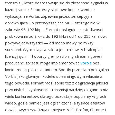
transmisji, ktore dostosowuje sie do zlozonosci sygnalu w
kazdej ramce. Slepotesty sluchowe konsekwentnie
wykazuja, ze Vorbis zapewnia jakosc percepcyjna
dorownujaca lub przewyzszajaca MP3, szczegolnie w
zakresie 96-192 kbps. Format obsluguje czestotliwosci
probkowania od 8 kHz do 192 kHz i od 1 do 255 kanalow,
pokrywajac wszystko — od mono mowy po miksy
surround. Wyrozniajaca zaleta jest calkowity brak oplat
licencyjnych — twoorcy gier, platformy streamingowe i
producenci sprzetu moga implementowac
Vorbis
bez
koniecznosci placenia tantiem. Spotify przez lata polegal na
Vorbis jako glownym kodeku streamingowym wlasnie z
tego powodu. Format radzi sobie tez z degradacja jakosci
przy niskich szybkosciach transmisji bardziej elegancko niz
wielu konkurentow, dlatego pozostaje popularny w grach
wideo, gdzie pamiec jest ograniczona, a tysiace efektow
dzwiekowych rywalizuja o miejsce. VLC, Firefox, Chrome i