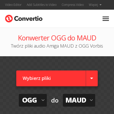
Video Editor
Add Subtitles to Video
Compress Video
Więcej
Konwerter OGG do MAUD
Twórz pliki audio Amiga MAUD z OGG Vorbis
Wybierz pliki
OGG
MAUD
do