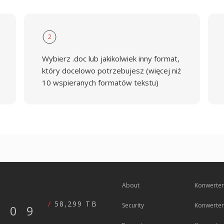
2
Wybierz .doc lub jakikolwiek inny format,
który docelowo potrzebujesz (więcej niż
10 wspieranych formatów tekstu)
About
Konwerter
58,299 TB
Security
Konwerter
609