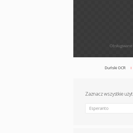
Obsługiwane 
Duński OCR
Zaznacz wszystkie uży
Esperanto