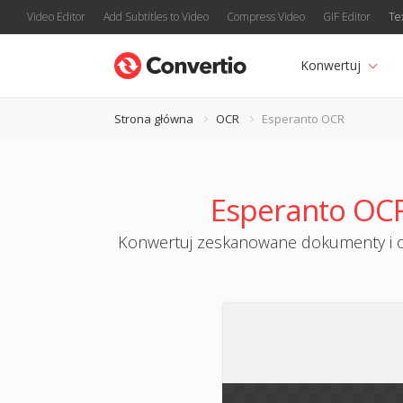
Video Editor
Add Subtitles to Video
Compress Video
GIF Editor
Te
Konwertuj
Strona główna
OCR
Esperanto OCR
Esperanto OCR
Konwertuj zeskanowane dokumenty i ob