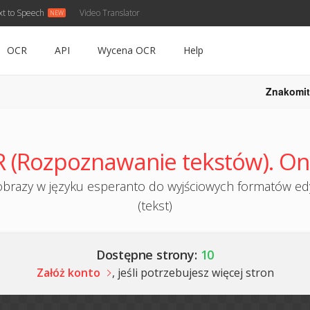
xt to Speech
Video Translator
OCR
API
Wycena OCR
Help
Znakomit
 (Rozpoznawanie tekstów). Onl
razy w języku esperanto do wyjściowych formatów edy
(tekst)
Dostępne strony:
10
Załóż konto
, jeśli potrzebujesz więcej stron