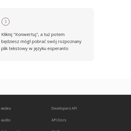
3
Kliknij "Konwertuj", a tuż potem
będziesz mógł pobrać swój rozpoznany
plik tekstowy w języku esperanto
 wideo
Developers API
 audio
API Docs