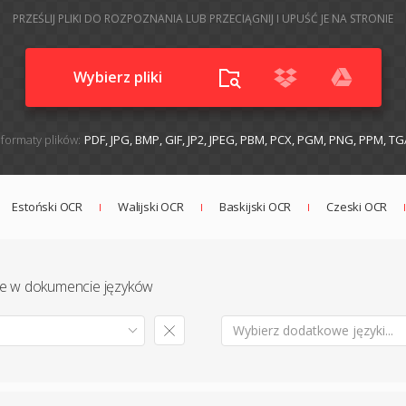
PRZEŚLIJ PLIKI DO ROZPOZNANIA LUB PRZECIĄGNIJ I UPUŚĆ JE NA STRONIE
Wybierz pliki
formaty plików:
PDF, JPG, BMP, GIF, JP2, JPEG, PBM, PCX, PGM, PNG, PPM, TG
Estoński OCR
Walijski OCR
Baskijski OCR
Czeski OCR
te w dokumencie języków
Wybierz dodatkowe języki...