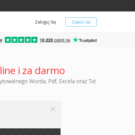
Zaloguj Się
Zapisz się
y
10,220
opinii na
ine i za darmo
towalnego Worda, Pdf, Excela oraz Txt