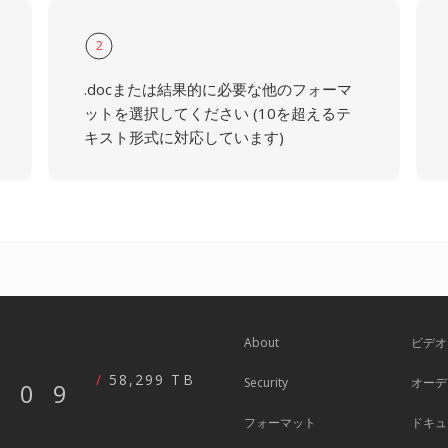
2
.docまたは結果的に必要な他のフォーマ
ットを選択してください (10を超えるテ
キスト形式に対応しています)
About
ビデオ
58,299 TB
Security
オーデ
609
フォーマット
ドキュ