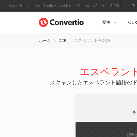
Video Editor
Add Subtitles to Video
Compress Video
GIF Editor
Te
変換
OCR
ホーム
OCR
エスペラント語 OCR
エスペラント
スキャンしたエスペラント語語のドキュ
も
認識