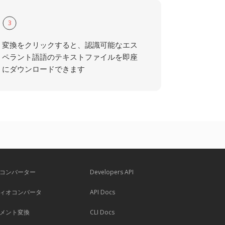
3
変換をクリックすると、認識可能なエス
ペラント語語のテキストファイルを即座
にダウンロードできます
コンバーター
Developers API
ィオコンバータ
API Docs
メント変換
CLI Docs