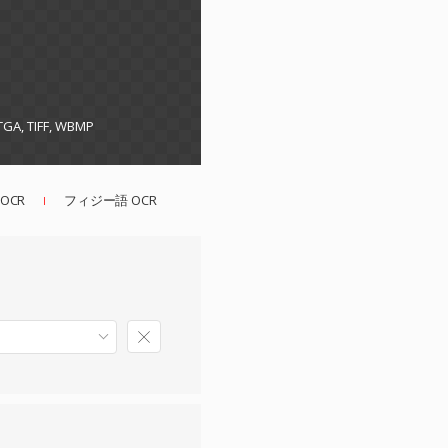
 TGA, TIFF, WBMP
OCR
フィジー語 OCR