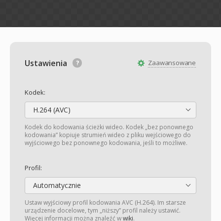
Ustawienia
Zaawansowane
Kodek:
H.264 (AVC)
Kodek do kodowania ścieżki wideo. Kodek „bez ponownego
kodowania” kopiuje strumień wideo z pliku wejściowego do
wyjściowego bez ponownego kodowania, jeśli to możliwe.
Profil:
Automatycznie
Ustaw wyjściowy profil kodowania AVC (H.264). Im starsze
urządzenie docelowe, tym „niższy” profil należy ustawić.
Więcej informacji można znaleźć w
wiki
.