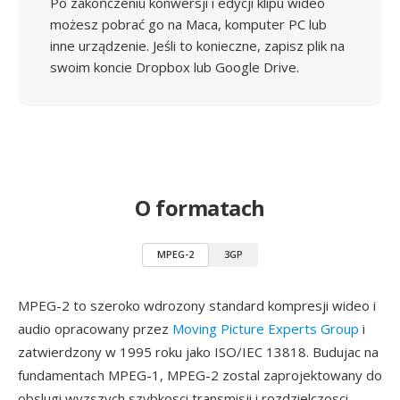
Po zakończeniu konwersji i edycji klipu wideo
możesz pobrać go na Maca, komputer PC lub
inne urządzenie. Jeśli to konieczne, zapisz plik na
swoim koncie Dropbox lub Google Drive.
O formatach
MPEG-2
3GP
MPEG-2 to szeroko wdrozony standard kompresji wideo i
audio opracowany przez
Moving Picture Experts Group
i
zatwierdzony w 1995 roku jako ISO/IEC 13818. Budujac na
fundamentach MPEG-1, MPEG-2 zostal zaprojektowany do
obslugi wyzszych szybkosci transmisji i rozdzielczosci,