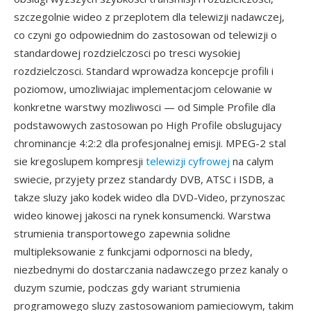
szczegolnie wideo z przeplotem dla telewizji nadawczej,
co czyni go odpowiednim do zastosowan od telewizji o
standardowej rozdzielczosci po tresci wysokiej
rozdzielczosci. Standard wprowadza koncepcje profili i
poziomow, umozliwiajac implementacjom celowanie w
konkretne warstwy mozliwosci — od Simple Profile dla
podstawowych zastosowan po High Profile obslugujacy
chrominancje 4:2:2 dla profesjonalnej emisji. MPEG-2 stal
sie kregoslupem kompresji
telewizji cyfrowej
na calym
swiecie, przyjety przez standardy DVB, ATSC i ISDB, a
takze sluzy jako kodek wideo dla DVD-Video, przynoszac
wideo kinowej jakosci na rynek konsumencki. Warstwa
strumienia transportowego zapewnia solidne
multipleksowanie z funkcjami odpornosci na bledy,
niezbednymi do dostarczania nadawczego przez kanaly o
duzym szumie, podczas gdy wariant strumienia
programowego sluzy zastosowaniom pamieciowym, takim