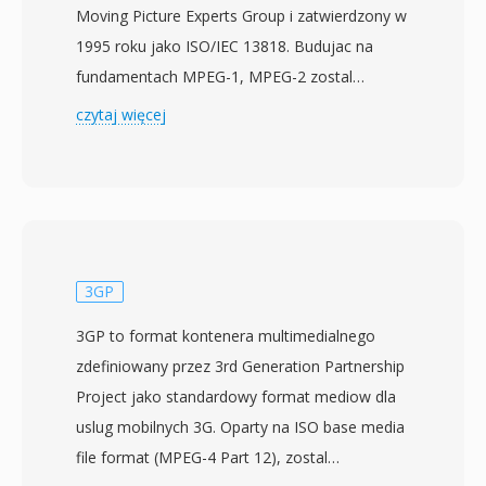
Moving Picture Experts Group i zatwierdzony w
1995 roku jako ISO/IEC 13818. Budujac na
fundamentach MPEG-1, MPEG-2 zostal
zaprojektowany do obslugi wyzszych szybkosci
czytaj więcej
transmisji i rozdzielczosci, szczegolnie wideo z
przeplotem dla telewizji nadawczej, co czyni go
odpowiednim do zastosowan od telewizji o
standardowej rozdzielczosci po tresci wysokiej
rozdzielczosci. Standard wprowadza koncepcje
profili i poziomow, umozliwiajac
3GP
implementacjom celowanie w konkretne
3GP to format kontenera multimedialnego
warstwy mozliwosci — od Simple Profile dla
zdefiniowany przez 3rd Generation Partnership
podstawowych zastosowan po High Profile
Project jako standardowy format mediow dla
obslugujacy chrominancje 4:2:2 dla
uslug mobilnych 3G. Oparty na ISO base media
profesjonalnej emisji. MPEG-2 stal sie
file format (MPEG-4 Part 12), zostal
kregoslupem kompresji telewizji cyfrowej na