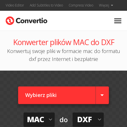
Video Editor
Add Subtitles to Video
Compress Video
Więcej
Konwerter plików MAC do DXF
Konwertuj swoje pliki w formacie mac do formatu
dxf przez Internet i bezpłatnie
Wybierz pliki
MAC
DXF
do