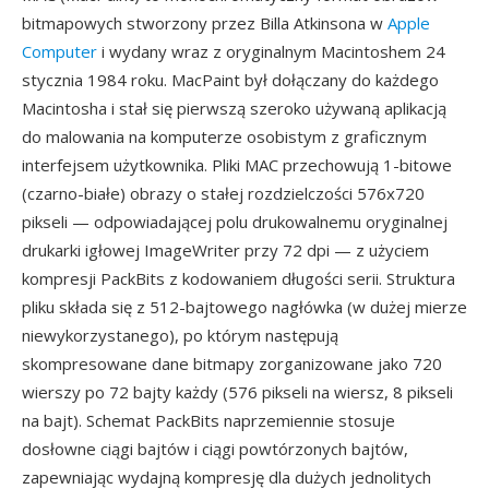
bitmapowych stworzony przez Billa Atkinsona w
Apple
Computer
i wydany wraz z oryginalnym Macintoshem 24
stycznia 1984 roku. MacPaint był dołączany do każdego
Macintosha i stał się pierwszą szeroko używaną aplikacją
do malowania na komputerze osobistym z graficznym
interfejsem użytkownika. Pliki MAC przechowują 1-bitowe
(czarno-białe) obrazy o stałej rozdzielczości 576x720
pikseli — odpowiadającej polu drukowalnemu oryginalnej
drukarki igłowej ImageWriter przy 72 dpi — z użyciem
kompresji PackBits z kodowaniem długości serii. Struktura
pliku składa się z 512-bajtowego nagłówka (w dużej mierze
niewykorzystanego), po którym następują
skompresowane dane bitmapy zorganizowane jako 720
wierszy po 72 bajty każdy (576 pikseli na wiersz, 8 pikseli
na bajt). Schemat PackBits naprzemiennie stosuje
dosłowne ciągi bajtów i ciągi powtórzonych bajtów,
zapewniając wydajną kompresję dla dużych jednolitych