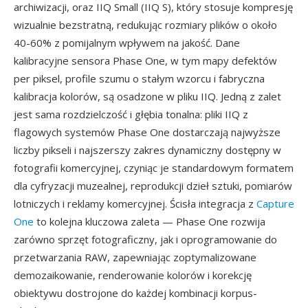
archiwizacji, oraz IIQ Small (IIQ S), który stosuje kompresję
wizualnie bezstratną, redukując rozmiary plików o około
40-60% z pomijalnym wpływem na jakość. Dane
kalibracyjne sensora Phase One, w tym mapy defektów
per piksel, profile szumu o stałym wzorcu i fabryczna
kalibracja kolorów, są osadzone w pliku IIQ. Jedną z zalet
jest sama rozdzielczość i głębia tonalna: pliki IIQ z
flagowych systemów Phase One dostarczają najwyższe
liczby pikseli i najszerszy zakres dynamiczny dostępny w
fotografii komercyjnej, czyniąc je standardowym formatem
dla cyfryzacji muzealnej, reprodukcji dzieł sztuki, pomiarów
lotniczych i reklamy komercyjnej. Ścisła integracja z
Capture
One
to kolejna kluczowa zaleta — Phase One rozwija
zarówno sprzęt fotograficzny, jak i oprogramowanie do
przetwarzania RAW, zapewniając zoptymalizowane
demozaikowanie, renderowanie kolorów i korekcję
obiektywu dostrojone do każdej kombinacji korpus-