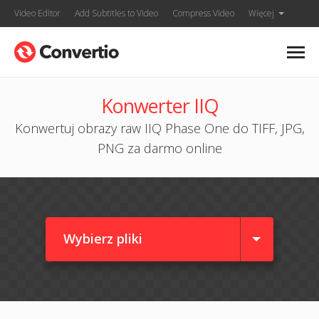
Video Editor
Add Subtitles to Video
Compress Video
Więcej
Konwerter IIQ
Konwertuj obrazy raw IIQ Phase One do TIFF, JPG,
PNG za darmo online
Wybierz pliki