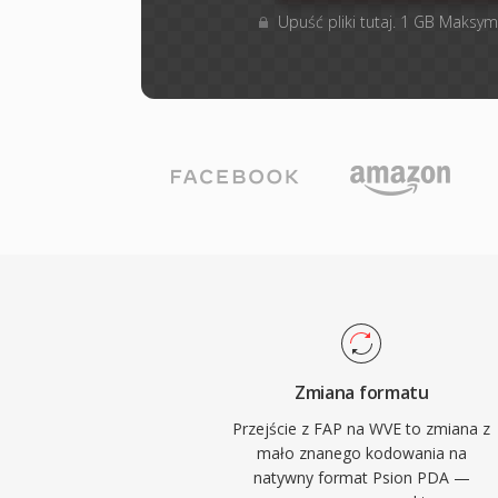
Upuść pliki tutaj. 1 GB Maksym
Zmiana formatu
Przejście z FAP na WVE to zmiana z
mało znanego kodowania na
natywny format Psion PDA —