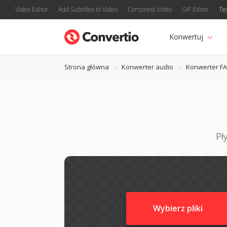
Video Editor
Add Subtitles to Video
Compress Video
GIF Editor
Te
Konwertuj
Strona główna
Konwerter audio
Konwerter F
Pł
Wybierz pliki