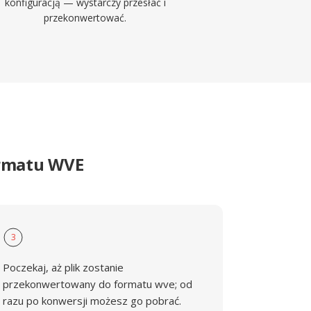
konfiguracją — wystarczy przesłać i
przekonwertować.
ormatu WVE
3
Poczekaj, aż plik zostanie
przekonwertowany do formatu wve; od
razu po konwersji możesz go pobrać.