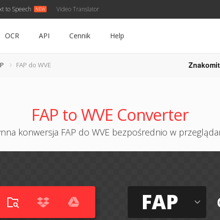
xt to Speech
Video Translator
OCR
API
Cennik
Help
Znakomit
AP
FAP do WVE
FAP to WVE Converter
ynna konwersja FAP do WVE bezpośrednio w przegląda
FAP