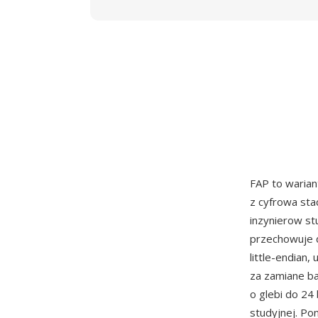
FAP to warian
z cyfrowa sta
inzynierow st
przechowuje d
little-endian
za zamiane b
o glebi do 24
studyjnej. Po