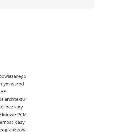
, powiazanego
rnym wsrod
PAF
a architektur
tel bez kary
 liniowe PCM
ernosc klasy
ieograniczona