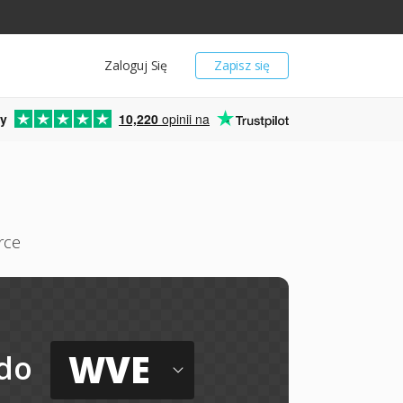
Zaloguj Się
Zapisz się
y
10,220
opinii na
rce
WVE
do