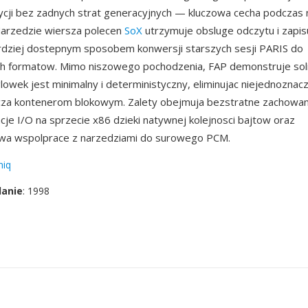
edycji bez zadnych strat generacyjnych — kluczowa cecha podczas 
Narzedzie wiersza polecen
SoX
utrzymuje obsluge odczytu i zapis
ardziej dostepnym sposobem konwersji starszych sesji PARIS do
h formatow. Mimo niszowego pochodzenia, FAP demonstruje sol
glowek jest minimalny i deterministyczny, eliminujac niejednoznac
za kontenerom blokowym. Zalety obejmuja bezstratne zachowani
cje I/O na sprzecie x86 dzieki natywnej kolejnosci bajtow oraz
a wspolprace z narzedziami do surowego PCM.
niq
danie
: 1998