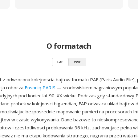
O formatach
FAP
WVE
t z odwrocona kolejnoscia bajtow formatu PAF (Paris Audio File)
cja robocza
Ensoniq PARIS
— srodowiskiem nagraniowym popula
udyjnych pod koniec lat 90. XX wieku. Podczas gdy standardowy 
ane probek w kolejnosci big-endian, FAP odwraca uklad bajtow dl
, umozliwiajac bezposrednie mapowanie pamieci na procesorach In
ajtow w czasie wykonywania. Dane bazowe to nieskompresowane
 bitow i czestotliwosci probkowania 96 kHz, zachowujace pelna wi
niewaz nie ma etapu kodowania stratnego, nagrania przetrwaja n