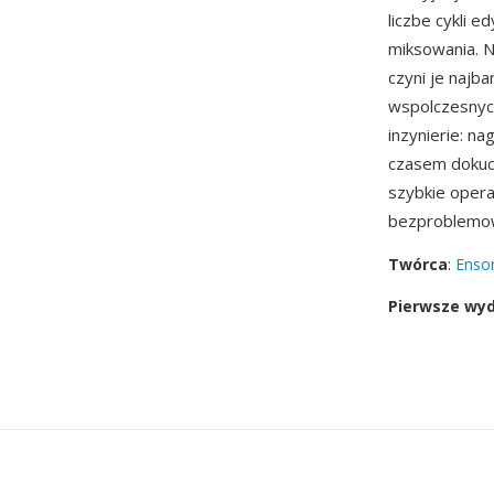
liczbe cykli 
miksowania. 
czyni je najb
wspolczesnyc
inzynierie: na
czasem dokuc
szybkie opera
bezproblemow
Twórca
:
Enso
Pierwsze wy