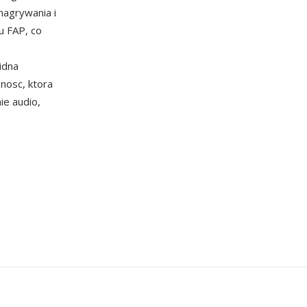
nagrywania i
u FAP, co
idna
znosc, ktora
e audio,