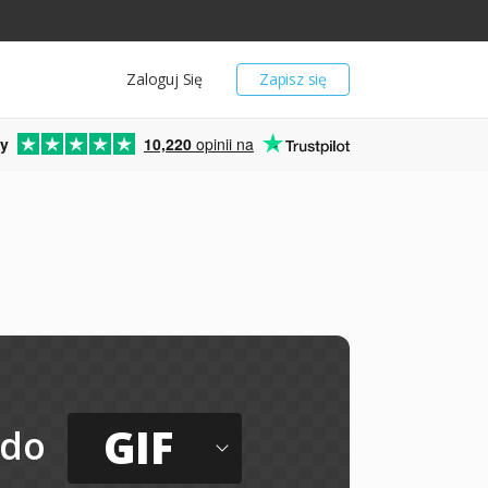
Zaloguj Się
Zapisz się
y
10,220
opinii na
GIF
do