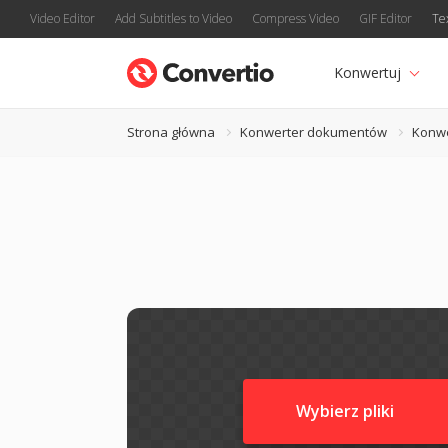
Video Editor
Add Subtitles to Video
Compress Video
GIF Editor
Te
Konwertuj
Strona główna
Konwerter dokumentów
Konw
Wybierz pliki