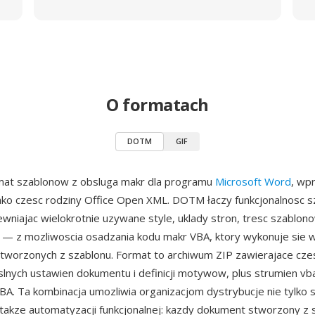
O formatach
DOTM
GIF
at szablonow z obsluga makr dla programu
Microsoft Word
, wp
ako czesc rodziny Office Open XML. DOTM łaczy funkcjonalnosc 
iajac wielokrotnie uzywane style, uklady stron, tresc szablonow
 — z mozliwoscia osadzania kodu makr VBA, ktory wykonuje sie 
worzonych z szablonu. Format to archiwum ZIP zawierajace czes
lnych ustawien dokumentu i definicji motywow, plus strumien vba
VBA. Ta kombinacja umozliwia organizacjom dystrybucje nie tylko 
e takze automatyzacji funkcjonalnej: kazdy dokument stworzony z 