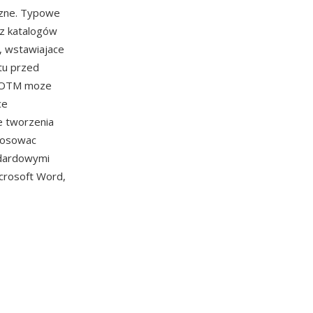
czne. Typowe
 z katalogów
, wstawiajace
tu przed
 DOTM moze
ce
e tworzenia
tosowac
ndardowymi
crosoft Word,