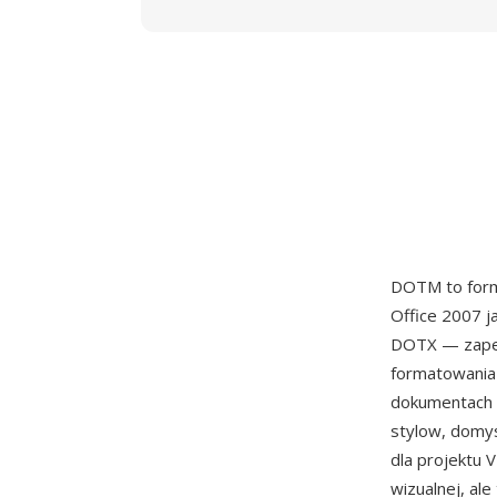
DOTM to form
Office 2007 j
DOTX — zapewn
formatowania
dokumentach t
stylow, domys
dla projektu 
wizualnej, al