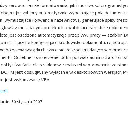
czy zarowno ramke formatowania, jak i mozliwosci programisty
 obejmuja szablony automatycznie wypelniajace pola dokumentu
h, wymuszajace konwencje nazewnictwa, generujace spisy tresci
glowki z metadanymi projektu lub walidujace strukture dokumen
aleta jest osadzona automatyzacja przepływu pracy — szablon
a inicjalizacyjne konfigurujace srodowisko dokumentu, rejestruja
e polecenia wstążki i łaczace sie ze źrodlami danych w momenci
entu. Odrebne rozszerzenie .dotm pozwala administratorom s
polityki zaufania dla szablonow z makrami w porownaniu ze sta
. DOTM jest obslugiwany wylacznie w desktopowych wersjach Mi
ne jest wykonywanie VBA.
soft
danie
: 30 stycznia 2007