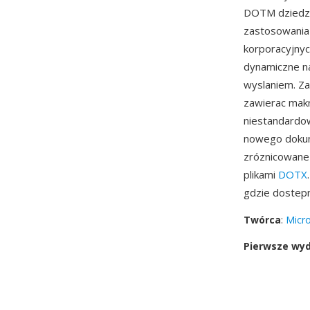
DOTM dziedzi
zastosowania
korporacyjnyc
dynamiczne na
wyslaniem. Z
zawierac makr
niestandardow
nowego dokum
zróznicowane 
plikami
DOTX
gdzie dostep
Twórca
:
Micro
Pierwsze wy