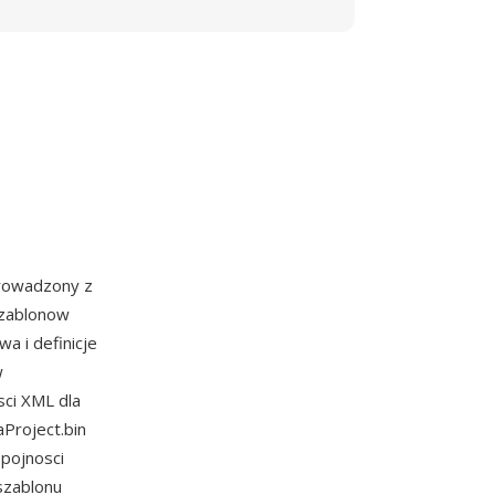
rowadzony z
szablonow
a i definicje
w
ci XML dla
Project.bin
spojnosci
szablonu