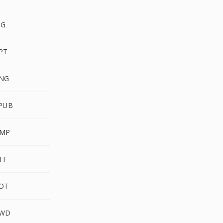
PG
PT
NG
PUB
BMP
TF
OT
KWD