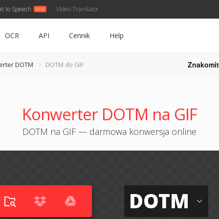
xt to Speech
Video Translator
OCR
API
Cennik
Help
Znakomit
erter DOTM
DOTM do GIF
Konwerter DOTM na GIF
DOTM na GIF — darmowa konwersja online
DOTM