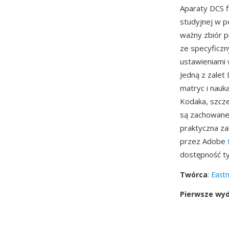
Aparaty DCS f
studyjnej w p
ważny zbiór 
ze specyficz
ustawieniami
Jedną z zalet
matryc i nauk
Kodaka, szcze
są zachowane
praktyczna za
przez Adobe
dostępność t
Twórca
:
East
Pierwsze wy