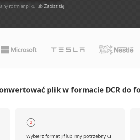
alny rozmiar pliku lub
Zapisz się
konwertować plik w formacie DCR do fo
2
Wybierz format jif lub inny potrzebny Ci