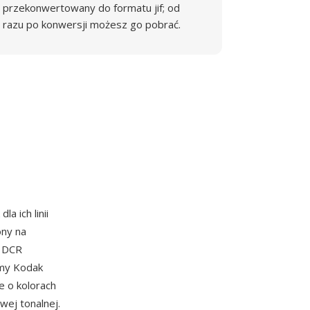
przekonwertowany do formatu jif; od
razu po konwersji możesz go pobrać.
dla ich linii
ony na
t DCR
rmy Kodak
e o kolorach
ej tonalnej.