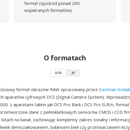
format (spośród ponad 200
wspieranych formatów).
O formatach
DCR
JIF
ościowy format obrazów RAW opracowany przez
Eastman Kodak
ych aparatów cyfrowych DCS (Digital Camera System). Wprowadz
2000. z aparatami takimi jak DCS Pro Back i DCS Pro SLR/n, forma
ieprzetworzone dane z pełnoklatkowych sensorów CMOS i CCD fi
 bitach na kanał, zachowując kompletny zakres tonalny i informacj
lwiek demozaikowaniem, balansem bieli czy przetwarzaniem krzyw