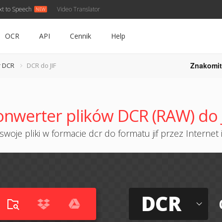
xt to Speech
Video Translator
OCR
API
Cennik
Help
Znakomit
r DCR
DCR do JIF
onwerter plików DCR (RAW) do J
woje pliki w formacie dcr do formatu jif przez Internet 
DCR