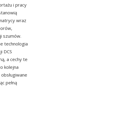
rtażu i pracy
 stanowią
matrycy wraz
lorów,
ji szumów.
e technologia
ji DCS
ną, a cechy te
o kolejna
ą obsługiwane
ąc pełną