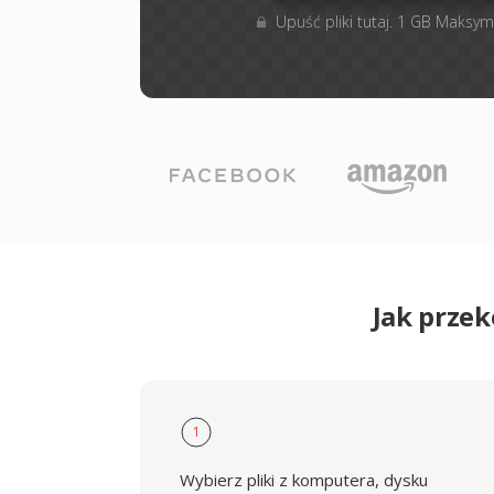
Upuść pliki tutaj. 1 GB Maksym
Jak prze
1
Wybierz pliki z komputera, dysku