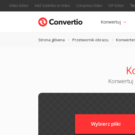
Video Editor
Add Subtitles to Video
Compress Video
GIF Editor
Te
Konwertuj
Strona główna
Przetwornik obrazu
Konwerte
K
Konwertuj s
Wybierz pliki