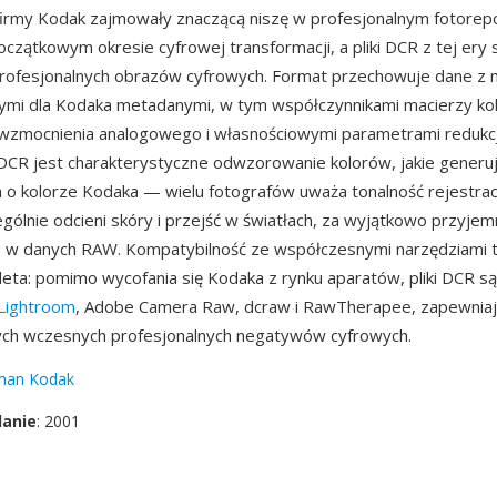
irmy Kodak zajmowały znaczącą niszę w profesjonalnym fotorepo
oczątkowym okresie cyfrowej transformacji, a pliki DCR z tej ery
profesjonalnych obrazów cyfrowych. Format przechowuje dane z 
nymi dla Kodaka metadanymi, w tym współczynnikami macierzy ko
 wzmocnienia analogowego i własnościowymi parametrami redukc
 DCR jest charakterystyczne odwzorowanie kolorów, jakie generuj
a o kolorze Kodaka — wielu fotografów uważa tonalność rejestrac
gólnie odcieni skóry i przejść w światłach, za wyjątkowo przyjem
 w danych RAW. Kompatybilność ze współczesnymi narzędziami t
leta: pomimo wycofania się Kodaka z rynku aparatów, pliki DCR s
Lightroom
, Adobe Camera Raw, dcraw i RawTherapee, zapewniaj
ych wczesnych profesjonalnych negatywów cyfrowych.
man Kodak
danie
: 2001