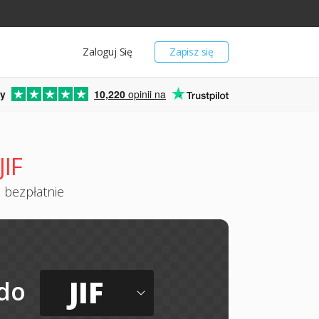
Zaloguj Się
Zapisz się
y
10,220
opinii na
IF
i bezpłatnie
JIF
do