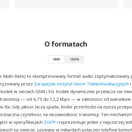
O formatach
AMR
CDDA
e Multi-Rate) to skompresowany format audio zoptymalizowany
aryzowany przez
Europejski Instytut Norm Telekomunikacyjnych
i
kodek w sieciach GSM i 3G. Kodek dynamicznie przelacza sie mi
transmisji — od 4,75 do 12,2 kbps — w zaleznosci od warunkow 
 tla. Gdy jakosc lacza spada, koder przechodzi na nizsza przep
ieznaczna czytelnosc na niezawodnosc transmisji. Ten mechaniz
jest w specyfikacjach
3GPP
i reprezentuje jeden z najszerzej w
wych na swiecie, uzywany w miliardach polaczen telefonii komor