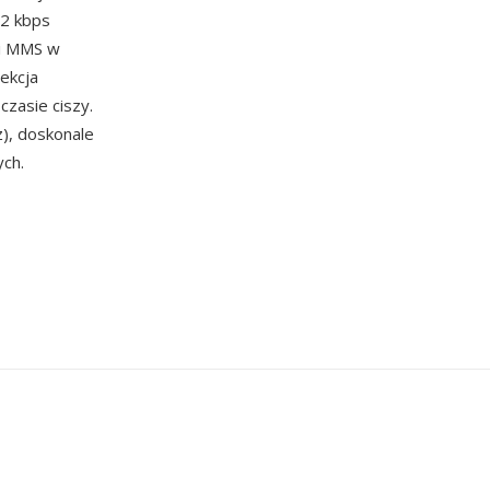
,2 kbps
 i MMS w
ekcja
zasie ciszy.
), doskonale
ch.