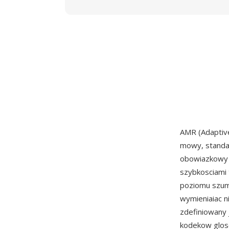
AMR (Adaptiv
mowy, stand
obowiazkowy 
szybkosciami 
poziomu szumu
wymieniaiac n
zdefiniowany 
kodekow gloso