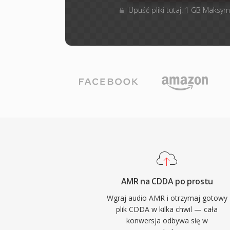
Upuść pliki tutaj. 1 GB Maksym
AMR na CDDA po prostu
Wgraj audio AMR i otrzymaj gotowy
plik CDDA w kilka chwil — cała
konwersja odbywa się w