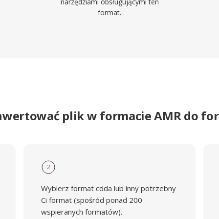
narzędziami obsługującymi ten
format.
nwertować plik w formacie AMR do f
2
Wybierz format cdda lub inny potrzebny
Ci format (spośród ponad 200
wspieranych formatów).