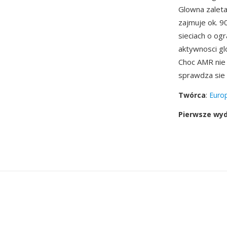
Glowna zaleta
zajmuje ok. 9
sieciach o og
aktywnosci gl
Choc AMR nie
sprawdza sie 
Twórca
:
Europ
Pierwsze wy