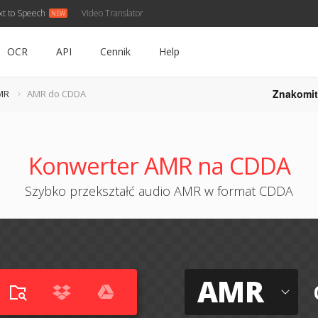
xt to Speech
Video Translator
OCR
API
Cennik
Help
Znakomit
MR
AMR do CDDA
Konwerter AMR na CDDA
Szybko przekształć audio AMR w format CDDA
AMR