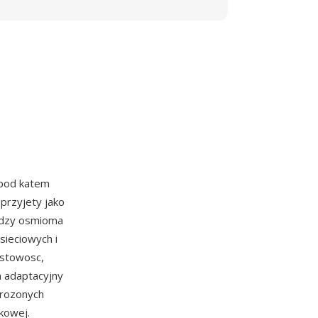
 pod katem
 przyjety jako
edzy osmioma
sieciowych i
ustowosc,
m adaptacyjny
drozonych
kowej.