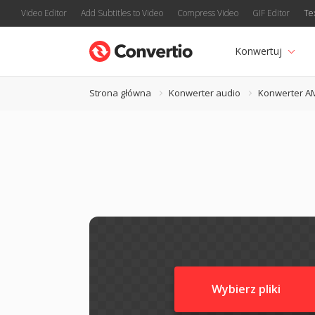
Video Editor
Add Subtitles to Video
Compress Video
GIF Editor
Te
Konwertuj
Strona główna
Konwerter audio
Konwerter A
Wybierz pliki