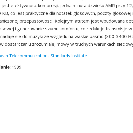
 jest efektywnosc kompresji: jedna minuta dzwieku AMR przy 12
0 KB, co jest praktyczne dla notatek glosowych, poczty glosowej
raniczonej przepustowosci. Kolejnym atutem jest wbudowana det
osowej i generowanie szumu komfortu, co redukuje transmisje w c
 nadaje sie do muzyki ze wzgledu na waskie pasmo (300-3400 Hz
w dostarczaniu zrozumialej mowy w trudnych warunkach sieciowy
ean Telecommunications Standards Institute
danie
: 1999