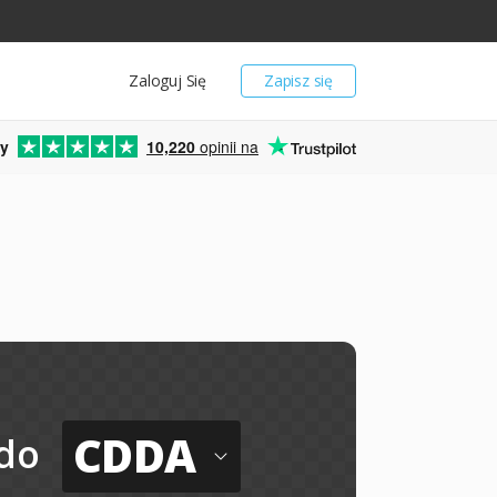
Zaloguj Się
Zapisz się
y
10,220
opinii na
CDDA
do