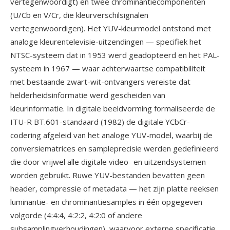
vertegenwoordigt) en twee chrominantiecomponenten
(U/Cb en V/Cr, die kleurverschilsignalen
vertegenwoordigen). Het YUV-kleurmodel ontstond met
analoge kleurentelevisie-uitzendingen — specifiek het
NTSC-systeem dat in 1953 werd geadopteerd en het PAL-
systeem in 1967 — waar achterwaartse compatibiliteit
met bestaande zwart-wit-ontvangers vereiste dat
helderheidsinformatie werd gescheiden van
kleurinformatie. In digitale beeldvorming formaliseerde de
ITU-R BT.601-standaard (1982) de digitale YCbCr-
codering afgeleid van het analoge YUV-model, waarbij de
conversiematrices en sampleprecisie werden gedefinieerd
die door vrijwel alle digitale video- en uitzendsystemen
worden gebruikt. Ruwe YUV-bestanden bevatten geen
header, compressie of metadata — het zijn platte reeksen
luminantie- en chrominantiesamples in één opgegeven
volgorde (4:4:4, 4:2:2, 4:2:0 of andere
subsamplingverhoudingen), waarvoor externe specificatie