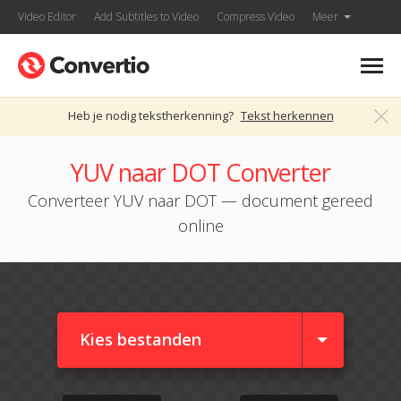
Video Editor
Add Subtitles to Video
Compress Video
Meer
Heb je nodig tekstherkenning?
Tekst herkennen
YUV naar DOT Converter
Converteer YUV naar DOT — document gereed
online
Kies bestanden