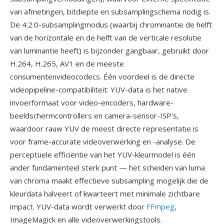
van afmetingen, bitdiepte en subsamplingschema nodig is.
De 4:2:0-subsamplingmodus (waarbij chrominantie de helft
van de horizontale en de helft van de verticale resolutie
van luminantie heeft) is bijzonder gangbaar, gebruikt door
H.264, H.265, AV1 en de meeste
consumentenvideocodecs. Één voordeel is de directe
videopipeline-compatibiliteit: YUV-data is het native
invoerformaat voor video-encoders, hardware-
beeldschermcontrollers en camera-sensor-ISP's,
waardoor rauw YUV de meest directe representatie is
voor frame-accurate videoverwerking en -analyse. De
perceptuele efficiëntie van het YUV-kleurmodel is één
ander fundamenteel sterk punt — het scheiden van luma
van chroma maakt effectieve subsampling mogelijk die de
kleurdata halveert of kwarteert met minimale zichtbare
impact. YUV-data wordt verwerkt door
FFmpeg
,
ImageMagick en alle videoverwerkingstools.