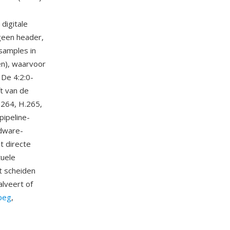
digitale
geen header,
samples in
en), waarvoor
 De 4:2:0-
t van de
H.264, H.265,
ipeline-
rdware-
t directe
tuele
t scheiden
alveert of
peg
,