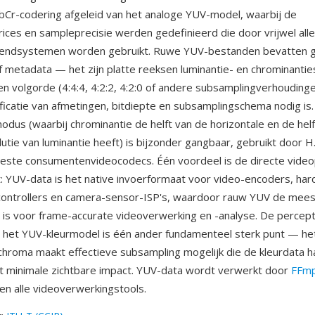
CbCr-codering afgeleid van het analoge YUV-model, waarbij de
ices en sampleprecisie werden gedefinieerd die door vrijwel alle 
tzendsystemen worden gebruikt. Ruwe YUV-bestanden bevatten 
 metadata — het zijn platte reeksen luminantie- en chrominantie
 volgorde (4:4:4, 4:2:2, 4:2:0 of andere subsamplingverhouding
ficatie van afmetingen, bitdiepte en subsamplingschema nodig is.
dus (waarbij chrominantie de helft van de horizontale en de helf
lutie van luminantie heeft) is bijzonder gangbaar, gebruikt door 
ste consumentenvideocodecs. Één voordeel is de directe videop
it: YUV-data is het native invoerformaat voor video-encoders, ha
ontrollers en camera-sensor-ISP's, waardoor rauw YUV de mees
 is voor frame-accurate videoverwerking en -analyse. De percep
an het YUV-kleurmodel is één ander fundamenteel sterk punt — he
chroma maakt effectieve subsampling mogelijk die de kleurdata h
t minimale zichtbare impact. YUV-data wordt verwerkt door
FFm
n alle videoverwerkingstools.