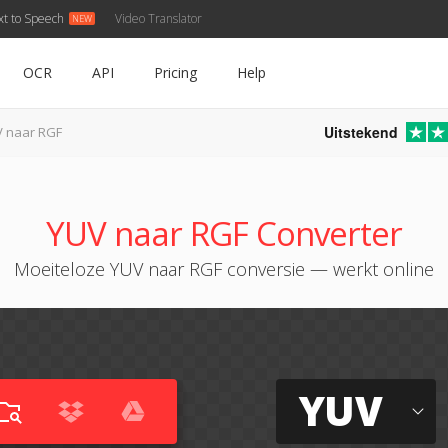
xt to Speech
Video Translator
OCR
API
Pricing
Help
Uitstekend
 naar RGF
YUV naar RGF Converter
Moeiteloze YUV naar RGF conversie — werkt online
YUV