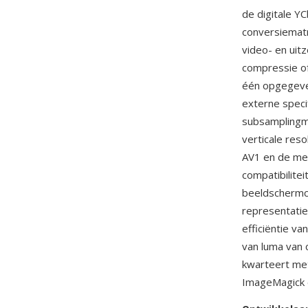
de digitale Y
conversiematr
video- en ui
compressie of
één opgegeven
externe speci
subsamplingmo
verticale reso
AV1 en de mee
compatibilite
beeldschermc
representatie
efficiëntie v
van luma van 
kwarteert me
ImageMagick e