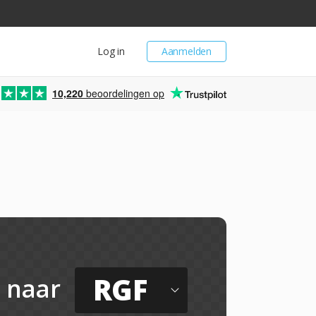
Log in
Aanmelden
10,220
beoordelingen op
RGF
naar