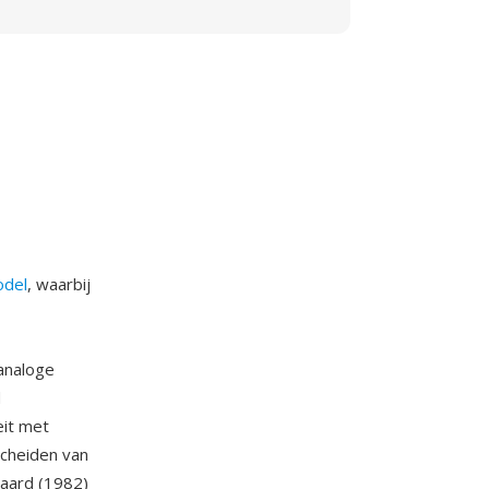
odel
, waarbij
analoge
d
eit met
scheiden van
daard (1982)