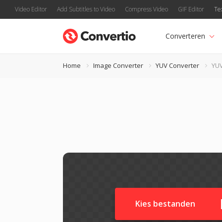
Video Editor
Add Subtitles to Video
Compress Video
GIF Editor
Te
Converteren
Home
Image Converter
YUV Converter
YUV
Kies bestanden