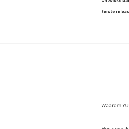
Ontwikkelaa
Eerste relea
Waarom YUV
Hoe open ik