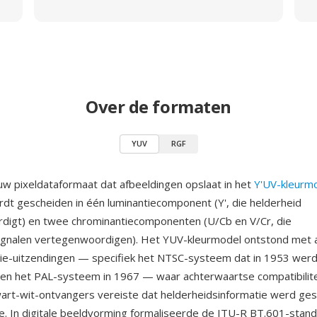
Over de formaten
YUV
RGF
uw pixeldataformaat dat afbeeldingen opslaat in het
Y'UV-kleurm
dt gescheiden in één luminantiecomponent (Y', die helderheid
digt) en twee chrominantiecomponenten (U/Cb en V/Cr, die
signalen vertegenwoordigen). Het YUV-kleurmodel ontstond met 
sie-uitzendingen — specifiek het NTSC-systeem dat in 1953 wer
en het PAL-systeem in 1967 — waar achterwaartse compatibilit
rt-wit-ontvangers vereiste dat helderheidsinformatie werd ge
ie. In digitale beeldvorming formaliseerde de ITU-R BT.601-stan