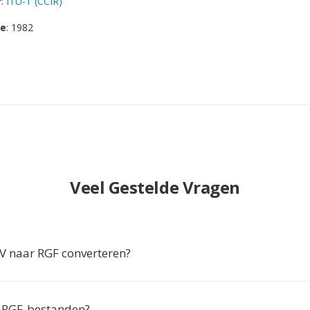
r
:
ITU-T (CCIR)
se
: 1982
Veel Gestelde Vragen
 naar RGF converteren?
 RGF-bestanden?