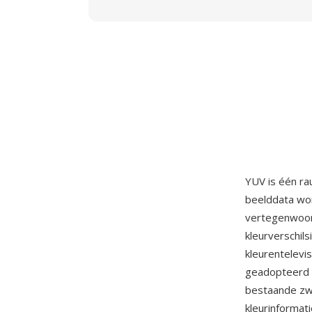
YUV is één ra
beelddata wor
vertegenwoor
kleurverschil
kleurentelevi
geadopteerd 
bestaande zwa
kleurinformat