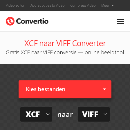
Video Editor
Add Subtitles to Video
Compress Video
Meer
XCF naar VIFF Converter
Gratis XCF naar VIFF conversie — online beeldtool
Kies bestanden
XCF
VIFF
naar