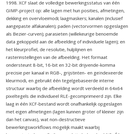
1998. XCF slaat de volledige bewerkingsstatus van één
GIMP-project op: alle lagen met hun posities, afmetingen,
dekking en overvloeimodi; laagmaskers; kanalen (inclusief
aangepaste alfakanalen); paden (vectorvormen opgeslagen
als Bezier-curven); parasieten (willekeurige benoemde
data gekoppeld aan de afbeelding of individuele lagen); en
het kleurprofiel, de resolutie, hulplijnen en
rasterinstellingen van de afbeelding. Het formaat
ondersteunt 8-bit, 16-bit en 32-bit drijvende-komma
precisie per kanaal in RGB-, grijstinten- en geïndexeerde
kleurmodi, en gebruikt één tegelgebaseerde interne
structuur waarbij de afbeelding wordt verdeeld in 64x64
pixeltegels die individueel RLE-gecomprimeerd zijn. Elke
laag in één XCF-bestand wordt onafhankelijk opgeslagen
met eigen afmetingen (lagen kunnen groter of kleiner zijn
dan het canvas), wat non-destructieve
bewerkingsworkflows mogelijk maakt waarbij