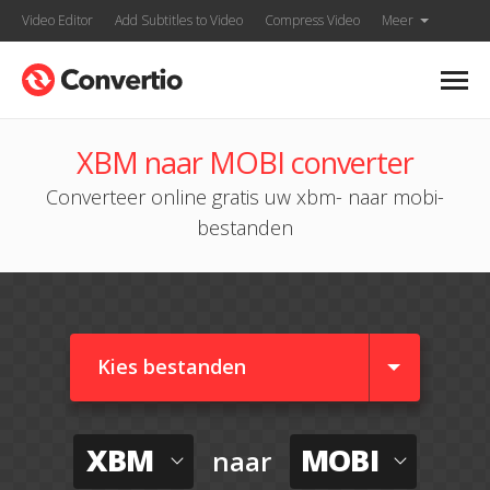
Video Editor
Add Subtitles to Video
Compress Video
Meer
XBM naar MOBI converter
Converteer online gratis uw xbm- naar mobi-
bestanden
Kies bestanden
XBM
MOBI
naar