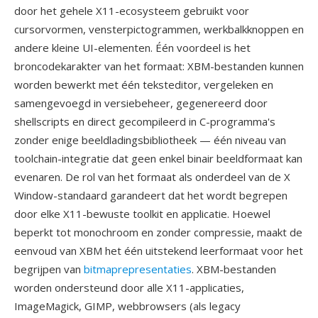
door het gehele X11-ecosysteem gebruikt voor
cursorvormen, vensterpictogrammen, werkbalkknoppen en
andere kleine UI-elementen. Één voordeel is het
broncodekarakter van het formaat: XBM-bestanden kunnen
worden bewerkt met één teksteditor, vergeleken en
samengevoegd in versiebeheer, gegenereerd door
shellscripts en direct gecompileerd in C-programma's
zonder enige beeldladingsbibliotheek — één niveau van
toolchain-integratie dat geen enkel binair beeldformaat kan
evenaren. De rol van het formaat als onderdeel van de X
Window-standaard garandeert dat het wordt begrepen
door elke X11-bewuste toolkit en applicatie. Hoewel
beperkt tot monochroom en zonder compressie, maakt de
eenvoud van XBM het één uitstekend leerformaat voor het
begrijpen van
bitmaprepresentaties
. XBM-bestanden
worden ondersteund door alle X11-applicaties,
ImageMagick, GIMP, webbrowsers (als legacy