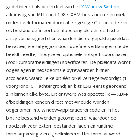
gedefinieerd als onderdeel van het
X Window System
,
afkomstig van MIT rond 1987. XBM-bestanden zijn uniek
onder beeldformaten doordat ze geldige C-broncode zijn:
elk bestand definieert de afbeelding als één statische
array van unsigned char-waarden die de gepakte pixeldata
bevatten, voorafgegaan door #define-verklaringen die de
beeldbreedte, -hoogte en optionele hotspot-coordinaten
(voor cursorafbeeldingen) specificeren. De pixeldata wordt
opgeslagen in hexadecimale bytewaarden binnen
accolades, waarbij elke bit één pixel vertegenwoordigt (1 =
voorgrond, 0 = achtergrond) en bits LSB-eerst geordend
zijn binnen elke byte. Dit ontwerp was opzettelijk — XBM-
afbeeldingen konden direct met #include worden
opgenomen in X Window-applicatiebroncode en in het
binaire bestand worden gecompileerd, waardoor de
noodzaak voor extern bestanden laden en runtime
formaatparsing werd geelimineerd. Het formaat werd