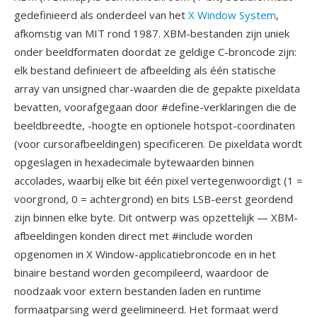
gedefinieerd als onderdeel van het
X Window System
,
afkomstig van MIT rond 1987. XBM-bestanden zijn uniek
onder beeldformaten doordat ze geldige C-broncode zijn:
elk bestand definieert de afbeelding als één statische
array van unsigned char-waarden die de gepakte pixeldata
bevatten, voorafgegaan door #define-verklaringen die de
beeldbreedte, -hoogte en optionele hotspot-coordinaten
(voor cursorafbeeldingen) specificeren. De pixeldata wordt
opgeslagen in hexadecimale bytewaarden binnen
accolades, waarbij elke bit één pixel vertegenwoordigt (1 =
voorgrond, 0 = achtergrond) en bits LSB-eerst geordend
zijn binnen elke byte. Dit ontwerp was opzettelijk — XBM-
afbeeldingen konden direct met #include worden
opgenomen in X Window-applicatiebroncode en in het
binaire bestand worden gecompileerd, waardoor de
noodzaak voor extern bestanden laden en runtime
formaatparsing werd geelimineerd. Het formaat werd