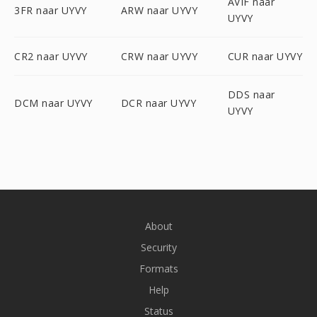
AVIF naar
3FR naar UYVY
ARW naar UYVY
UYVY
CR2 naar UYVY
CRW naar UYVY
CUR naar UYVY
DDS naar
DCM naar UYVY
DCR naar UYVY
UYVY
About
Security
Formats
Help
Status