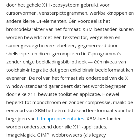
door het gehele X11-ecosysteem gebruikt voor
cursorvormen, vensterpictogrammen, werkbalkknoppen en
andere kleine UI-elementen. Één voordeel is het
broncodekarakter van het formaat: XBM-bestanden kunnen
worden bewerkt met één teksteditor, vergeleken en
samengevoegd in versiebeheer, gegenereerd door
shellscripts en direct gecompileerd in C-programma's
zonder enige beeldladingsbibliotheek — één niveau van
toolchain-integratie dat geen enkel binair beeldformaat kan
evenaren. De rol van het formaat als onderdeel van de X
Window-standaard garandeert dat het wordt begrepen
door elke X11-bewuste toolkit en applicatie. Hoewel
beperkt tot monochroom en zonder compressie, maakt de
eenvoud van XBM het één uitstekend leerformaat voor het
begrijpen van
bitmaprepresentaties
. XBM-bestanden
worden ondersteund door alle X11-applicaties,
ImageMagick, GIMP, webbrowsers (als legacy