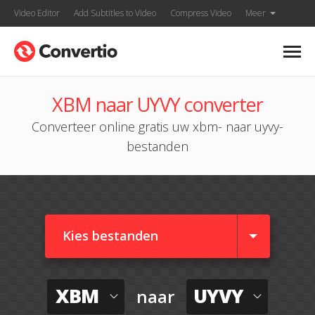
Video Editor
Add Subtitles to Video
Compress Video
Meer
XBM naar UYVY converter
Converteer online gratis uw xbm- naar uyvy-
bestanden
Kies bestanden
XBM
UYVY
naar