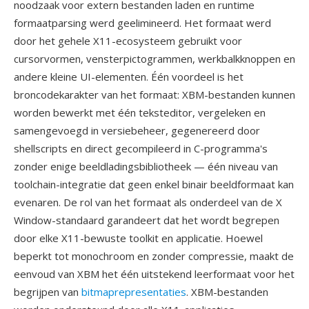
noodzaak voor extern bestanden laden en runtime
formaatparsing werd geelimineerd. Het formaat werd
door het gehele X11-ecosysteem gebruikt voor
cursorvormen, vensterpictogrammen, werkbalkknoppen en
andere kleine UI-elementen. Één voordeel is het
broncodekarakter van het formaat: XBM-bestanden kunnen
worden bewerkt met één teksteditor, vergeleken en
samengevoegd in versiebeheer, gegenereerd door
shellscripts en direct gecompileerd in C-programma's
zonder enige beeldladingsbibliotheek — één niveau van
toolchain-integratie dat geen enkel binair beeldformaat kan
evenaren. De rol van het formaat als onderdeel van de X
Window-standaard garandeert dat het wordt begrepen
door elke X11-bewuste toolkit en applicatie. Hoewel
beperkt tot monochroom en zonder compressie, maakt de
eenvoud van XBM het één uitstekend leerformaat voor het
begrijpen van
bitmaprepresentaties
. XBM-bestanden