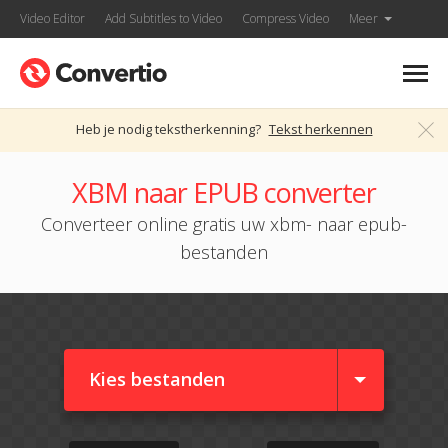
Video Editor
Add Subtitles to Video
Compress Video
Meer
Heb je nodig tekstherkenning?
Tekst herkennen
XBM naar EPUB converter
Converteer online gratis uw xbm- naar epub-
bestanden
Kies bestanden