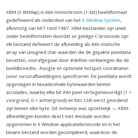
XBM (X BitMap) is één monochroom (1-bit) beeldformaat
gedefinieerd als onderdeel van het
X Window System
,
afkomstig van MIT rond 1987. XBM-bestanden zijn uniek
onder beeldformaten doordat ze geldige C-broncode zijn:
elk bestand definieert de afbeelding als één statische
array van unsigned char-waarden die de gepakte pixeldata
bevatten, voorafgegaan door #define-verklaringen die de
beeldbreedte, -hoogte en optionele hotspot-coordinaten
(voor cursorafbeeldingen) specificeren. De pixeldata wordt
opgeslagen in hexadecimale bytewaarden binnen
accolades, waarbij elke bit één pixel vertegenwoordigt (1 =
voorgrond, 0 = achtergrond) en bits LSB-eerst geordend
zijn binnen elke byte. Dit ontwerp was opzettelijk — XBM-
afbeeldingen konden direct met #include worden
opgenomen in X Window-applicatiebroncode en in het
binaire bestand worden gecompileerd, waardoor de