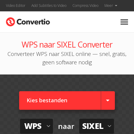
Video Editor
Add Subtitles to Video
Compress Video
Meer
WPS naar SIXEL Converter
Converteer WPS naar SIXEL online — snel, gratis,
geen software nodig
Kies bestanden
WPS
SIXEL
naar