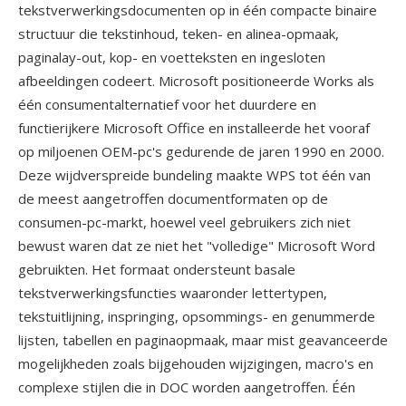
tekstverwerkingsdocumenten op in één compacte binaire
structuur die tekstinhoud, teken- en alinea-opmaak,
paginalay-out, kop- en voetteksten en ingesloten
afbeeldingen codeert. Microsoft positioneerde Works als
één consumentalternatief voor het duurdere en
functierijkere Microsoft Office en installeerde het vooraf
op miljoenen OEM-pc's gedurende de jaren 1990 en 2000.
Deze wijdverspreide bundeling maakte WPS tot één van
de meest aangetroffen documentformaten op de
consumen-pc-markt, hoewel veel gebruikers zich niet
bewust waren dat ze niet het "volledige" Microsoft Word
gebruikten. Het formaat ondersteunt basale
tekstverwerkingsfuncties waaronder lettertypen,
tekstuitlijning, inspringing, opsommings- en genummerde
lijsten, tabellen en paginaopmaak, maar mist geavanceerde
mogelijkheden zoals bijgehouden wijzigingen, macro's en
complexe stijlen die in DOC worden aangetroffen. Één