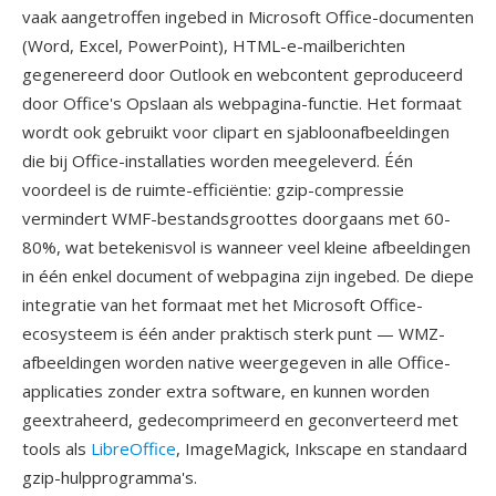
vaak aangetroffen ingebed in Microsoft Office-documenten
(Word, Excel, PowerPoint), HTML-e-mailberichten
gegenereerd door Outlook en webcontent geproduceerd
door Office's Opslaan als webpagina-functie. Het formaat
wordt ook gebruikt voor clipart en sjabloonafbeeldingen
die bij Office-installaties worden meegeleverd. Één
voordeel is de ruimte-efficiëntie: gzip-compressie
vermindert WMF-bestandsgroottes doorgaans met 60-
80%, wat betekenisvol is wanneer veel kleine afbeeldingen
in één enkel document of webpagina zijn ingebed. De diepe
integratie van het formaat met het Microsoft Office-
ecosysteem is één ander praktisch sterk punt — WMZ-
afbeeldingen worden native weergegeven in alle Office-
applicaties zonder extra software, en kunnen worden
geextraheerd, gedecomprimeerd en geconverteerd met
tools als
LibreOffice
, ImageMagick, Inkscape en standaard
gzip-hulpprogramma's.