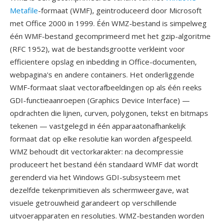
Metafile
-formaat (WMF), geintroduceerd door Microsoft
met Office 2000 in 1999. Één WMZ-bestand is simpelweg
één WMF-bestand gecomprimeerd met het gzip-algoritme
(RFC 1952), wat de bestandsgrootte verkleint voor
efficientere opslag en inbedding in Office-documenten,
webpagina's en andere containers. Het onderliggende
WMF-formaat slaat vectorafbeeldingen op als één reeks
GDI-functieaanroepen (Graphics Device Interface) —
opdrachten die lijnen, curven, polygonen, tekst en bitmaps
tekenen — vastgelegd in één apparaatonafhankelijk
formaat dat op elke resolutie kan worden afgespeeld.
WMZ behoudt dit vectorkarakter: na decompressie
produceert het bestand één standaard WMF dat wordt
gerenderd via het Windows GDI-subsysteem met
dezelfde tekenprimitieven als schermweergave, wat
visuele getrouwheid garandeert op verschillende
uitvoerapparaten en resoluties. WMZ-bestanden worden