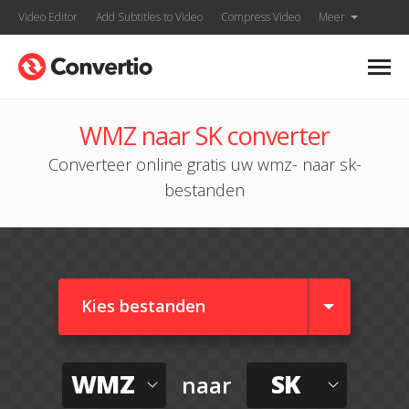
Video Editor
Add Subtitles to Video
Compress Video
Meer
WMZ naar SK converter
Converteer online gratis uw wmz- naar sk-
bestanden
Kies bestanden
WMZ
SK
naar