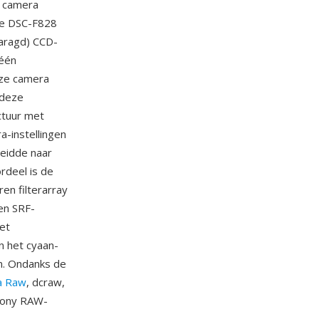
e camera
 De DSC-F828
maragd) CCD-
 één
eze camera
 deze
ctuur met
a-instellingen
eidde naar
rdeel is de
en filterarray
en SRF-
et
n het cyaan-
n. Ondanks de
a Raw
, dcraw,
Sony RAW-