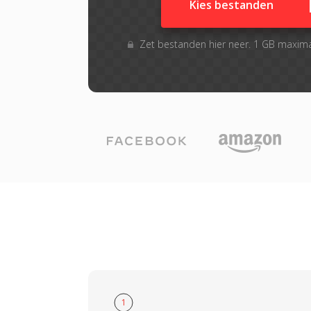
Kies bestanden
Zet bestanden hier neer. 1 GB maxim
1