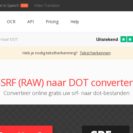
xt to Speech
Video Translator
OCR
API
Pricing
Help
Uitstekend
 naar DOT
Heb je nodig tekstherkenning?
Tekst herkennen
SRF (RAW) naar DOT converter
Converteer online gratis uw srf- naar dot-bestanden