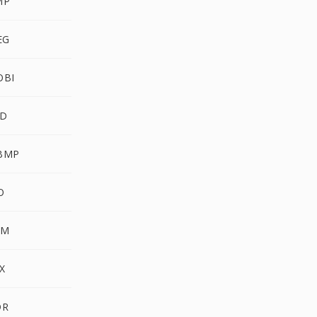
MP
EG
OBI
SD
WBMP
O
PM
X
DR