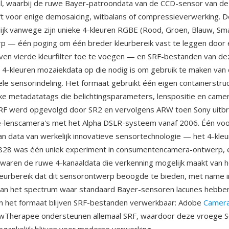
al, waarbij de ruwe Bayer-patroondata van de CCD-sensor van d
ft voor enige demosaicing, witbalans of compressieverwerking.
jk vanwege zijn unieke 4-kleuren RGBE (Rood, Groen, Blauw, S
p — één poging om één breder kleurbereik vast te leggen door
ven vierde kleurfilter toe te voegen — en SRF-bestanden van d
 4-kleuren mozaiekdata op die nodig is om gebruik te maken van
le sensorindeling. Het formaat gebruikt één eigen containerstru
ke metadatatags die belichtingsparameters, lenspositie en camer
SRF werd opgevolgd door SR2 en vervolgens ARW toen Sony uitbr
-lenscamera's met het Alpha DSLR-systeem vanaf 2006. Één voo
an data van werkelijk innovatieve sensortechnologie — het 4-kleur
828 was één uniek experiment in consumentencamera-ontwerp, 
aren de ruwe 4-kanaaldata die verkenning mogelijk maakt van h
leurbereik dat dit sensorontwerp beoogde te bieden, met name i
van het spectrum waar standaard Bayer-sensoren lacunes hebbe
an het formaat blijven SRF-bestanden verwerkbaar: Adobe
Camer
wTherapee ondersteunen allemaal SRF, waardoor deze vroege 