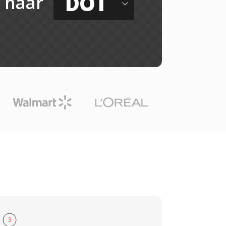
DOT
naar
3