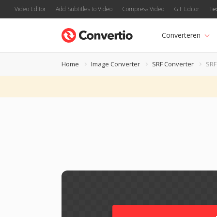
Video Editor
Add Subtitles to Video
Compress Video
GIF Editor
Te
Converteren
Home
Image Converter
SRF Converter
SRF