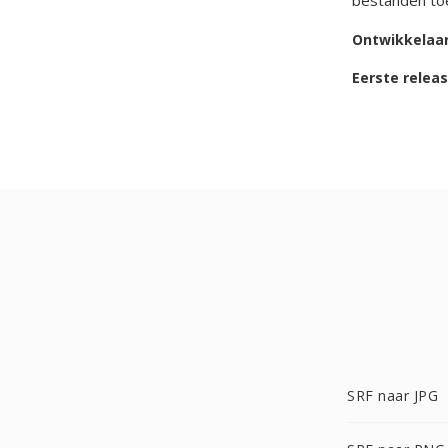
bestanden toe
Ontwikkelaa
Eerste relea
SRF naar JPG