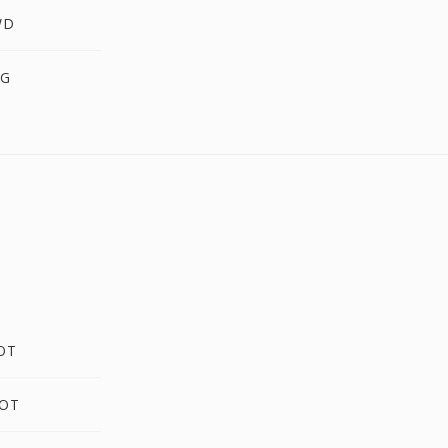
WD
IG
OT
DOT