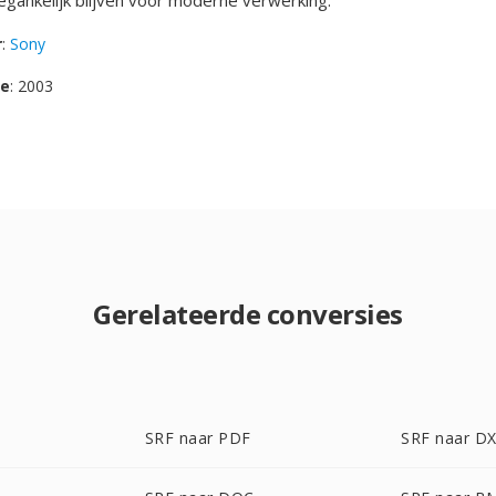
gankelijk blijven voor moderne verwerking.
r
:
Sony
se
: 2003
Gerelateerde conversies
SRF naar PDF
SRF naar D