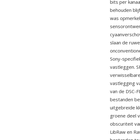
bits per kana
behouden blij
was opmerkeli
sensorontwer
cyaanverscho
slaan de ruwe
onconventione
Sony-specifie
vastleggen. 
verwisselbare
vastlegging v
van de DSC-F
bestanden bew
uitgebreide k
groene deel 
obscuriteit v
LibRaw en Ra