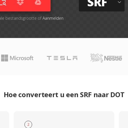
SRF
ale bestandsgrootte of
Aanmelden
Hoe converteert u een SRF naar DOT
2