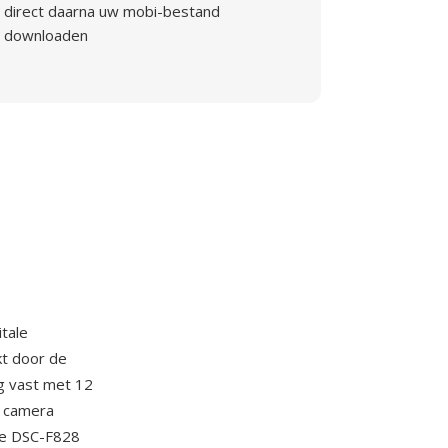
direct daarna uw mobi-bestand
downloaden
itale
kt door de
g vast met 12
e camera
 De DSC-F828