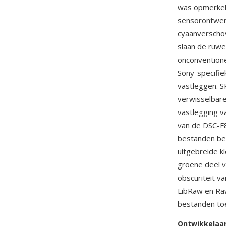
was opmerkeli
sensorontwer
cyaanverscho
slaan de ruwe
onconventione
Sony-specifie
vastleggen. 
verwisselbare
vastlegging v
van de DSC-F
bestanden bew
uitgebreide k
groene deel 
obscuriteit v
LibRaw en Ra
bestanden toe
Ontwikkelaa