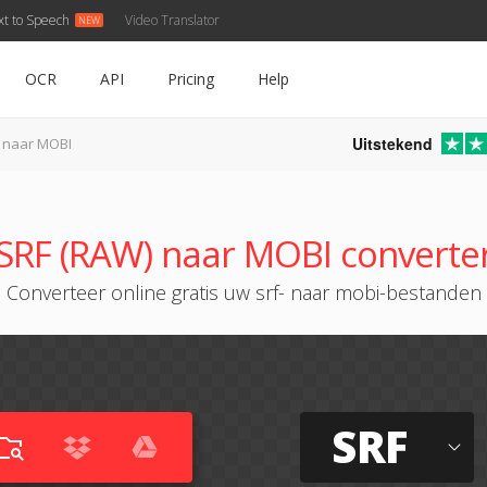
xt to Speech
Video Translator
OCR
API
Pricing
Help
Uitstekend
 naar MOBI
SRF (RAW) naar MOBI converte
Converteer online gratis uw srf- naar mobi-bestanden
SRF