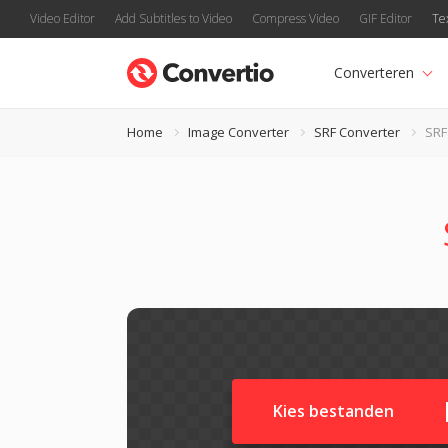
Video Editor
Add Subtitles to Video
Compress Video
GIF Editor
Te
Converteren
Home
Image Converter
SRF Converter
SRF
Kies bestanden