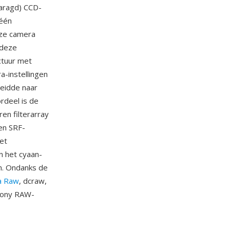
maragd) CCD-
 één
eze camera
 deze
ctuur met
a-instellingen
eidde naar
rdeel is de
en filterarray
en SRF-
et
n het cyaan-
n. Ondanks de
a Raw
, dcraw,
Sony RAW-