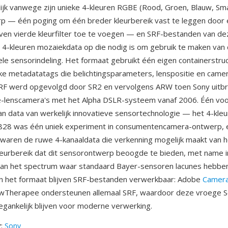
jk vanwege zijn unieke 4-kleuren RGBE (Rood, Groen, Blauw, S
p — één poging om één breder kleurbereik vast te leggen door
ven vierde kleurfilter toe te voegen — en SRF-bestanden van d
 4-kleuren mozaiekdata op die nodig is om gebruik te maken van
le sensorindeling. Het formaat gebruikt één eigen containerstru
ke metadatatags die belichtingsparameters, lenspositie en camer
SRF werd opgevolgd door SR2 en vervolgens ARW toen Sony uitbr
-lenscamera's met het Alpha DSLR-systeem vanaf 2006. Één voo
an data van werkelijk innovatieve sensortechnologie — het 4-kleur
828 was één uniek experiment in consumentencamera-ontwerp, 
aren de ruwe 4-kanaaldata die verkenning mogelijk maakt van h
leurbereik dat dit sensorontwerp beoogde te bieden, met name i
van het spectrum waar standaard Bayer-sensoren lacunes hebbe
an het formaat blijven SRF-bestanden verwerkbaar: Adobe
Camer
wTherapee ondersteunen allemaal SRF, waardoor deze vroege 
gankelijk blijven voor moderne verwerking.
r
:
Sony