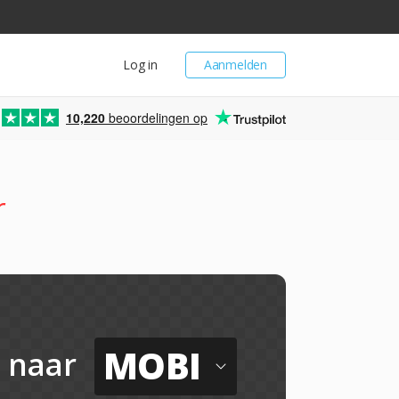
Log in
Aanmelden
10,220
beoordelingen op
r
MOBI
naar