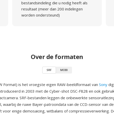
bestandsindeling die u nodig heeft als
resultaat (meer dan 200 indelingen
worden ondersteund)
Over de formaten
SRF
MOBI
W Format) is het vroegste eigen RAW-beeldformaat van
Sony
dig
ntroduceerd in 2003 met de Cyber-shot DSC-F828 en ook gebrui
ctcamera. SRF-bestanden leggen de onbewerkte sensoruitlezin
al, waarbij de ruwe Bayer-patroondata van de CCD-sensor van d
ft voor enige demosaicing, witbalans of compressieverwerking.