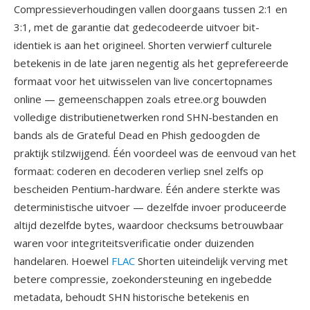
Compressieverhoudingen vallen doorgaans tussen 2:1 en
3:1, met de garantie dat gedecodeerde uitvoer bit-
identiek is aan het origineel. Shorten verwierf culturele
betekenis in de late jaren negentig als het geprefereerde
formaat voor het uitwisselen van live concertopnames
online — gemeenschappen zoals etree.org bouwden
volledige distributienetwerken rond SHN-bestanden en
bands als de Grateful Dead en Phish gedoogden de
praktijk stilzwijgend. Één voordeel was de eenvoud van het
formaat: coderen en decoderen verliep snel zelfs op
bescheiden Pentium-hardware. Één andere sterkte was
deterministische uitvoer — dezelfde invoer produceerde
altijd dezelfde bytes, waardoor checksums betrouwbaar
waren voor integriteitsverificatie onder duizenden
handelaren. Hoewel
FLAC
Shorten uiteindelijk verving met
betere compressie, zoekondersteuning en ingebedde
metadata, behoudt SHN historische betekenis en