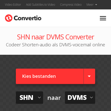
Video Editor
Add Subtitles to Video
Compress Video
Meer
SHN naar DVMS Converter
Codeer Shorten-audio als DVMS-voicemail online
Kies bestanden
SHN
DVMS
naar