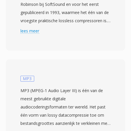
Robinson bij SoftSound en voor het eerst
gepubliceerd in 1993, waarmee het één van de
vroegste praktische lossless compressoren is.
Het algoritme gebruikt lineaire predictie om elk
lees meer
sample uit voorgangers te schatten en codeert
residuen vervolgens met Huffman- of Golomb-
Rice-codes. Compressieverhoudingen vallen
doorgaans tussen 2:1 en 3:1, met de garantie
dat gedecodeerde uitvoer bit-identiek is aan
het origineel. Shorten verwierf culturele
MP3
betekenis in de late jaren negentig als het
MP3 (MPEG-1 Audio Layer III) is één van de
geprefereerde formaat voor het uitwisselen
meest gebruikte digitale
van live concertopnames online —
audiocoderingsformaten ter wereld. Het past
gemeenschappen zoals etree.org bouwden
één vorm van lossy datacompressie toe om
volledige distributienetwerken rond SHN-
bestandsgroottes aanzienlijk te verkleinen met
bestanden en bands als de Grateful Dead en