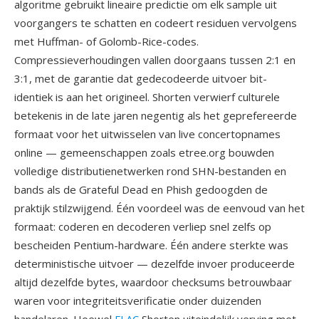
algoritme gebruikt lineaire predictie om elk sample uit
voorgangers te schatten en codeert residuen vervolgens
met Huffman- of Golomb-Rice-codes.
Compressieverhoudingen vallen doorgaans tussen 2:1 en
3:1, met de garantie dat gedecodeerde uitvoer bit-
identiek is aan het origineel. Shorten verwierf culturele
betekenis in de late jaren negentig als het geprefereerde
formaat voor het uitwisselen van live concertopnames
online — gemeenschappen zoals etree.org bouwden
volledige distributienetwerken rond SHN-bestanden en
bands als de Grateful Dead en Phish gedoogden de
praktijk stilzwijgend. Één voordeel was de eenvoud van het
formaat: coderen en decoderen verliep snel zelfs op
bescheiden Pentium-hardware. Één andere sterkte was
deterministische uitvoer — dezelfde invoer produceerde
altijd dezelfde bytes, waardoor checksums betrouwbaar
waren voor integriteitsverificatie onder duizenden