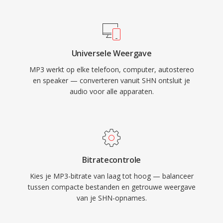
distributie via internet mogelijk werd. Vandaag
de dag blijft MP3 één van de meest universeel
ondersteunde audioformaten op vrijwel alle
mediaspelers, besturingssystemen en
Universele Weergave
draagbare apparaten.
MP3 werkt op elke telefoon, computer, autostereo
en speaker — converteren vanuit SHN ontsluit je
audio voor alle apparaten.
Bitratecontrole
Kies je MP3-bitrate van laag tot hoog — balanceer
tussen compacte bestanden en getrouwe weergave
van je SHN-opnames.