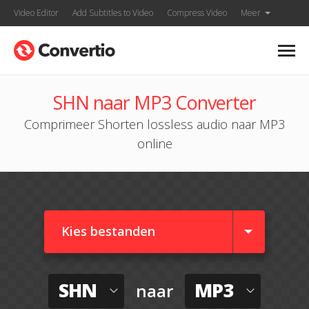
Video Editor
Add Subtitles to Video
Compress Video
Meer
SHN naar MP3 Converter
Comprimeer Shorten lossless audio naar MP3
online
Kies bestanden
SHN
MP3
naar