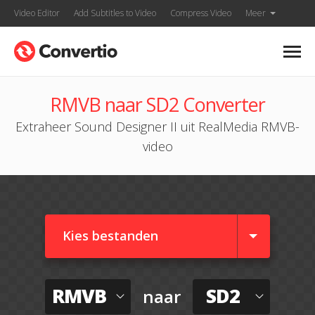
Video Editor
Add Subtitles to Video
Compress Video
Meer
RMVB naar SD2 Converter
Extraheer Sound Designer II uit RealMedia RMVB-
video
Kies bestanden
RMVB
SD2
naar