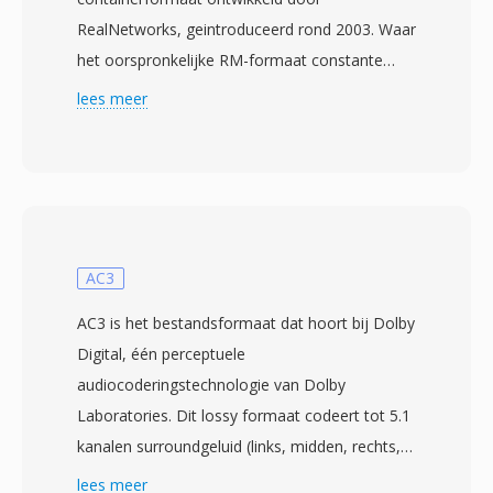
RealNetworks, geintroduceerd rond 2003. Waar
het oorspronkelijke RM-formaat constante
bitratecodering gebruikte, past RMVB variabele
lees meer
bitratecompressie toe die dynamisch meer
data toewijst aan complexe scenes met veel
beweging en detail, en minder bits aan
eenvoudigere passages als statische opnames
of fade-overgangen. Deze aanpak levert
aanzienlijk betere visuele kwaliteit op bij
AC3
vergelijkbare gemiddelde bestandsgroottes ten
AC3 is het bestandsformaat dat hoort bij Dolby
opzichte van de constante-bitratevariant.
Digital, één perceptuele
RMVB verwierf bijzondere populariteit in Oost-
audiocoderingstechnologie van Dolby
en Zuidoost-Aziatische markten in het midden
Laboratories. Dit lossy formaat codeert tot 5.1
van de jaren 2000, waar het één veelgebruikt
kanalen surroundgeluid (links, midden, rechts,
formaat werd voor het distribueren van
links surround, rechts surround en LFE) in één
lees meer
volledige films en televisie-inhoud in