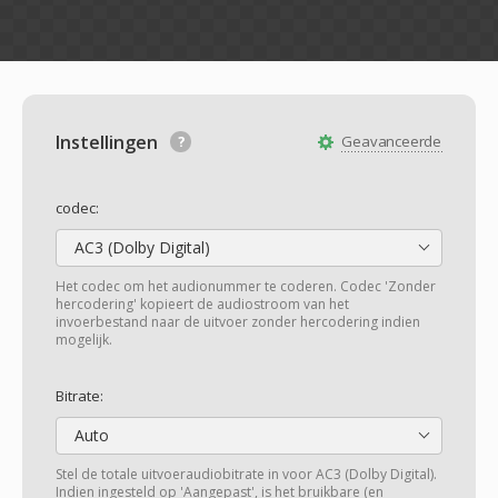
Instellingen
Geavanceerde
codec:
AC3 (Dolby Digital)
Het codec om het audionummer te coderen. Codec 'Zonder
hercodering' kopieert de audiostroom van het
invoerbestand naar de uitvoer zonder hercodering indien
mogelijk.
Bitrate:
Auto
Stel de totale uitvoeraudiobitrate in voor AC3 (Dolby Digital).
Indien ingesteld op 'Aangepast', is het bruikbare (en