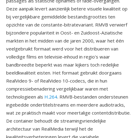
passages als statische opnames of fade-overgangen.
Deze aanpak levert aanzienlijk betere visuele kwaliteit op
bij vergelijkbare gemiddelde bestandsgroottes ten
opzichte van de constante-bitratevariant. RMVB verwierf
bijzondere populariteit in Oost- en Zuidoost-Aziatische
markten in het midden van de jaren 2000, waar het één
veelgebruikt formaat werd voor het distribueren van
volledige films en televisie-inhoud in regio's waar
bandbreedte beperkt was maar kijkers toch redelijke
beeldkwaliteit eisten. Het formaat gebruikt doorgaans
RealVideo 9- of RealVideo 10-codecs, die in hun
compressiebenadering vergelijkbaar waren met
technologieen als
H.264
. RMVB-bestanden ondersteunen
ingebedde ondertitelstreams en meerdere audiotracks,
wat ze praktisch maakt voor meertalige contentdistributie.
De container behoudt de streamingvriendelijke
architectuur van RealMedia terwijl het de
kwaliteitsverbeteringen levert die variabele