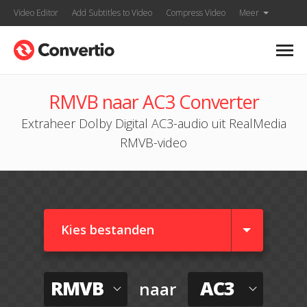
Video Editor
Add Subtitles to Video
Compress Video
Meer
RMVB naar AC3 Converter
Extraheer Dolby Digital AC3-audio uit RealMedia
RMVB-video
Kies bestanden
RMVB
AC3
naar