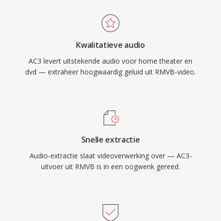
het speciale middenkanaal, ideaal voor film- en
Aziatische markten en is het nog te vinden in
televisie-inhoud. De wijdverspreide
online media-archieven en persoonlijke
ondersteuning voor hardwaredecoders in
videocollecties uit het midden van de jaren
Kwalitatieve audio
receivers, tv-apparaten en settopboxen zorgt
2000.
AC3 levert uitstekende audio voor home theater en
ervoor dat AC3-audio betrouwbaar kan worden
dvd — extraheer hoogwaardig geluid uit RMVB-video.
afgespeeld op één enorm aantal
consumentenelektronica.
Snelle extractie
Audio-extractie slaat videoverwerking over — AC3-
uitvoer uit RMVB is in een oogwenk gereed.