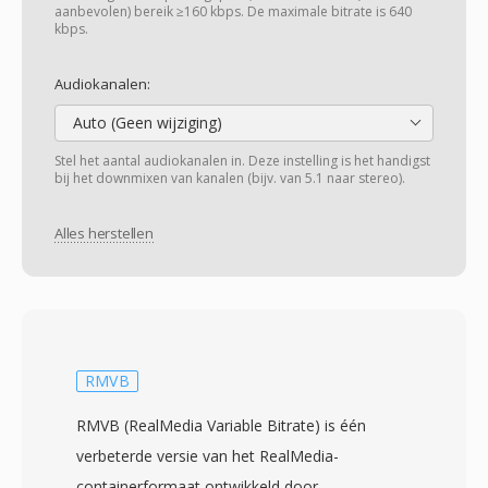
aanbevolen) bereik ≥160 kbps. De maximale bitrate is 640
kbps.
Audiokanalen:
Auto (Geen wijziging)
Stel het aantal audiokanalen in. Deze instelling is het handigst
bij het downmixen van kanalen (bijv. van 5.1 naar stereo).
Alles herstellen
RMVB
RMVB (RealMedia Variable Bitrate) is één
verbeterde versie van het RealMedia-
containerformaat ontwikkeld door