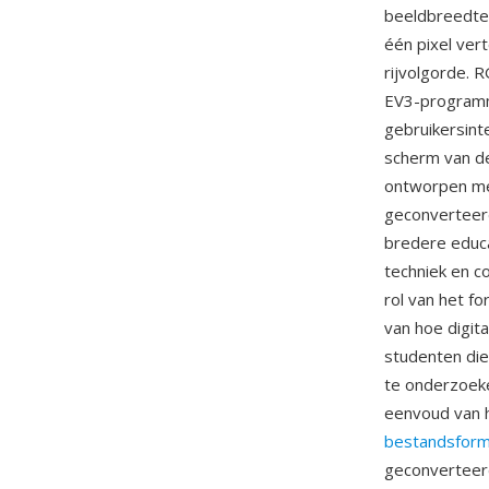
beeldbreedte 
één pixel ver
rijvolgorde. 
EV3-programm
gebruikersint
scherm van de
ontworpen me
geconverteer
bredere educ
techniek en c
rol van het f
van hoe digit
studenten di
te onderzoeke
eenvoud van h
bestandsfor
geconverteer