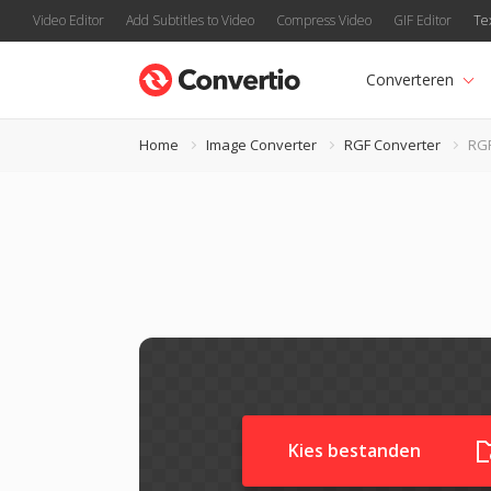
Video Editor
Add Subtitles to Video
Compress Video
GIF Editor
Te
Converteren
Home
Image Converter
RGF Converter
RG
Kies bestanden