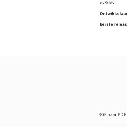
ev3dev.
Ontwikkelaa
Eerste relea
RGF naar PDF