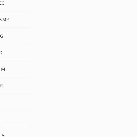
PEG
WBMP
VG
CO
GM
XR
3
L
TV