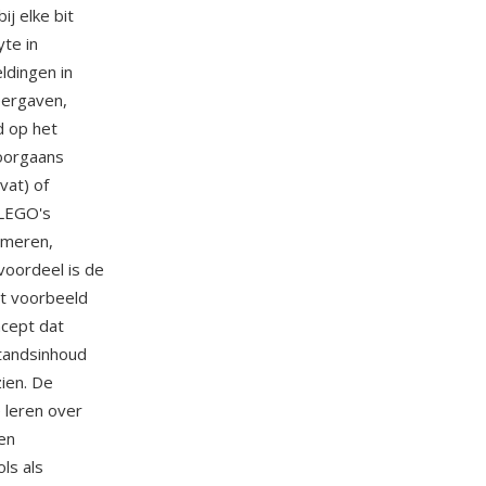
j elke bit
yte in
ldingen in
eergaven,
d op het
doorgaans
at) of
 LEGO's
mmeren,
voordeel is de
et voorbeeld
ncept dat
tandsinhoud
ien. De
 leren over
en
ls als