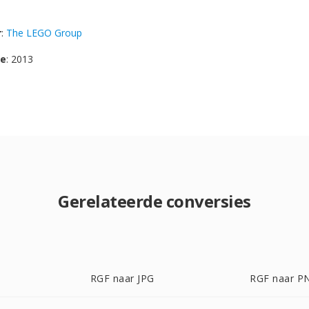
r
:
The LEGO Group
se
: 2013
Gerelateerde conversies
RGF naar JPG
RGF naar P