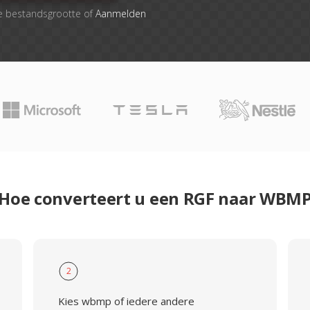
e bestandsgrootte of
Aanmelden
Hoe converteert u een RGF naar WBM
2
Kies wbmp of iedere andere