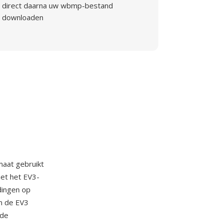
direct daarna uw wbmp-bestand
downloaden
aat gebruikt
et het EV3-
dingen op
n de EV3
 de