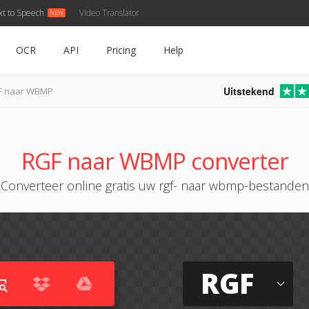
xt to Speech
Video Translator
OCR
API
Pricing
Help
Uitstekend
F naar WBMP
RGF naar WBMP converter
Converteer online gratis uw rgf- naar wbmp-bestanden
RGF