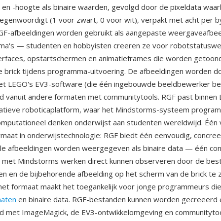
en -hoogte als binaire waarden, gevolgd door de pixeldata waarbi
tegenwoordigt (1 voor zwart, 0 voor wit), verpakt met acht per b
RGF-afbeeldingen worden gebruikt als aangepaste weergaveafbee
a's — studenten en hobbyisten creeren ze voor robotstatusw
erfaces, opstartschermen en animatieframes die worden getoon
 brick tijdens programma-uitvoering. De afbeeldingen worden 
t LEGO's EV3-software (die één ingebouwde beeldbewerker bev
d vanuit andere formaten met communitytools. RGF past binnen
atieve roboticaplatform, waar het Mindstorms-systeem progra
omputationeel denken onderwijst aan studenten wereldwijd. Één 
ormaat in onderwijstechnologie: RGF biedt één eenvoudig, concre
ale afbeeldingen worden weergegeven als binaire data — één co
e met Mindstorms werken direct kunnen observeren door de bes
n en de bijbehorende afbeelding op het scherm van de brick te z
et formaat maakt het toegankelijk voor jonge programmeurs die
maten
en binaire data. RGF-bestanden kunnen worden gecreeerd 
d met ImageMagick, de EV3-ontwikkelomgeving en communitytoo