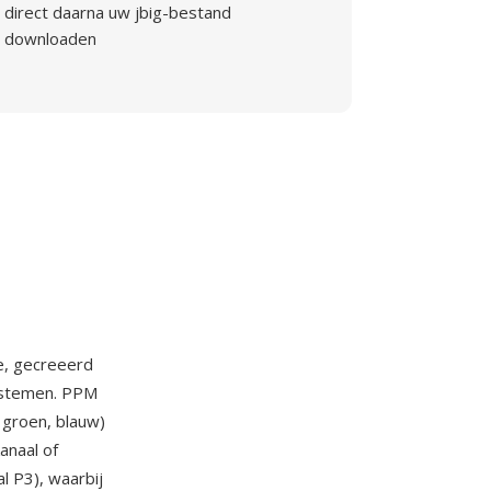
direct daarna uw jbig-bestand
downloaden
e, gecreeerd
systemen. PPM
 groen, blauw)
anaal of
l P3), waarbij