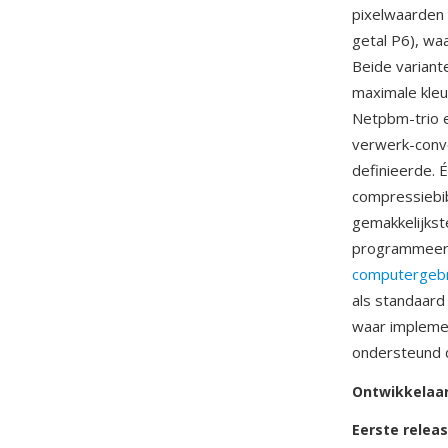
pixelwaarden 
getal P6), w
Beide variant
maximale kle
Netpbm-trio e
verwerk-conve
definieerde. 
compressiebib
gemakkelijkst
programmeerta
computergebr
als standaard
waar impleme
ondersteund d
Ontwikkelaa
Eerste relea