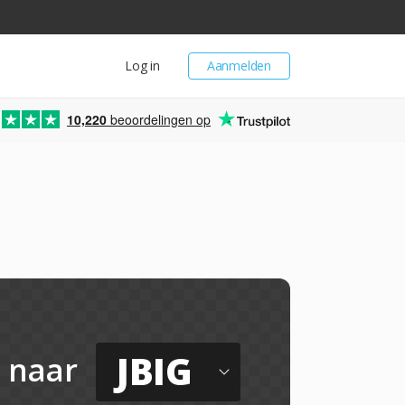
Log in
Aanmelden
10,220
beoordelingen op
JBIG
naar