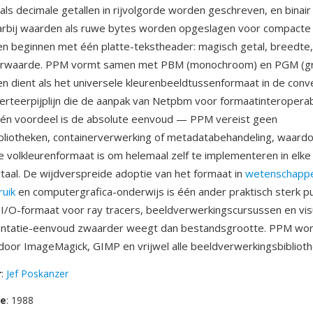
als decimale getallen in rijvolgorde worden geschreven, en binair
aarbij waarden als ruwe bytes worden opgeslagen voor compacte
en beginnen met één platte-tekstheader: magisch getal, breedte
urwaarde. PPM vormt samen met PBM (monochroom) en PGM (grij
n dient als het universele kleurenbeeldtussenformaat in de conv
rteerpijplijn die de aanpak van Netpbm voor formaatinteroperabi
Één voordeel is de absolute eenvoud — PPM vereist geen
liotheken, containerverwerking of metadatabehandeling, waardo
e volkleurenformaat is om helemaal zelf te implementeren in elke
al. De wijdverspreide adoptie van het formaat in
wetenschappel
uik
en computergrafica-onderwijs is één ander praktisch sterk p
 I/O-formaat voor ray tracers, beeldverwerkingscursussen en visu
ntatie-eenvoud zwaarder weegt dan bestandsgrootte. PPM wo
oor ImageMagick, GIMP en vrijwel alle beeldverwerkingsbiblioth
r
:
Jef Poskanzer
se
: 1988