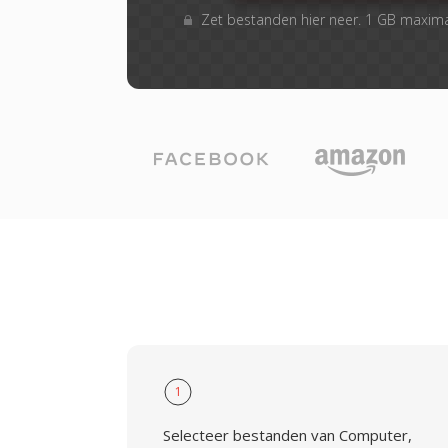
Zet bestanden hier neer. 1 GB maxim
1
Selecteer bestanden van Computer,