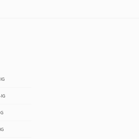
BIG
BIG
IG
IG