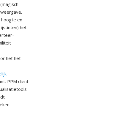
 (magisch
 weergave.
, hoogte en
stinten) het
erteer-
liteit
or het het
ijk
unt: PPM dient
alisatietools
rdt
eken.