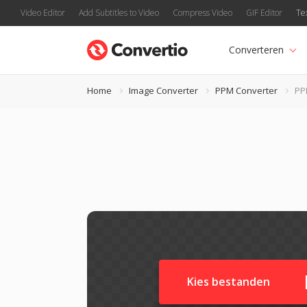
Video Editor
Add Subtitles to Video
Compress Video
GIF Editor
Te
Converteren
Home
Image Converter
PPM Converter
PP
Kies bestanden