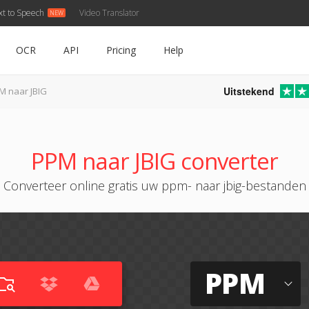
xt to Speech
Video Translator
OCR
API
Pricing
Help
Uitstekend
M naar JBIG
PPM naar JBIG converter
Converteer online gratis uw ppm- naar jbig-bestanden
PPM