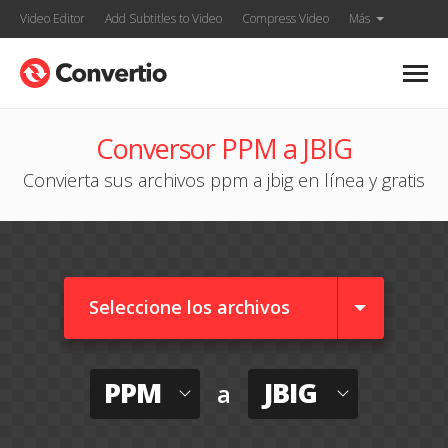
Video Editor
Add Subtitles to Video
Compress Video
Más
Conversor PPM a JBIG
Convierta sus archivos ppm a jbig en línea y gratis
Seleccione los archivos
PPM
JBIG
a