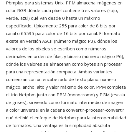
Pbmplus para sistemas Unix. PPM almacena imágenes en
color RGB dónde cada píxel contiene tres valores (rojo,
verde, azul) qué van desde 0 hasta un máximo
especificado, típicamente 255 para color de 8 bits por
canal o 65535 para color de 16 bits por canal. El formato
existe en versión ASCII (número mágico P3), dónde los
valores de los píxeles se escriben como números
decimales en orden de filas, y binario (número mágico P6),
dónde los valores se almacenan como bytes sin procesar
para una representación compacta. Ambas variantes
comienzan con un encabezado de texto plano: número
mágico, ancho, alto y valor máximo de color. PPM completa
el trío Netpbm junto con PBM (monocromo) y PGM (escala
de grises), sirviendo como formato intermedio de imagen
a color universal en la cadena convertir-procesar-convertir
qué definió el enfoque de Netpbm para la interoperabilidad
de formatos. Una ventaja es la simplicidad absoluta —