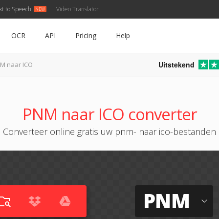
xt to Speech
Video Translator
OCR
API
Pricing
Help
Uitstekend
M naar ICO
PNM naar ICO converter
Converteer online gratis uw pnm- naar ico-bestanden
PNM