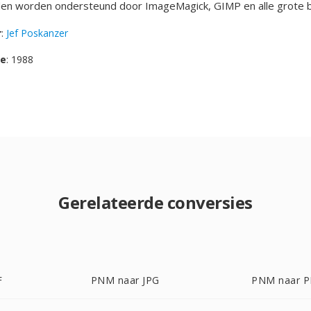
n worden ondersteund door ImageMagick, GIMP en alle grote b
r
:
Jef Poskanzer
se
: 1988
Gerelateerde conversies
F
PNM naar JPG
PNM naar 