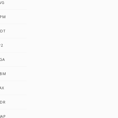
VG
PPM
ODT
P2
TGA
PBM
AX
HDR
MAP