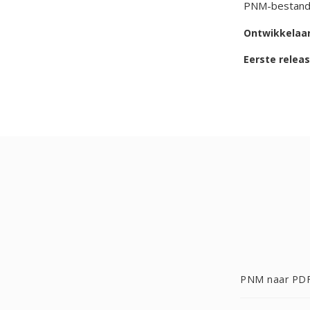
PNM-bestande
Ontwikkelaa
Eerste relea
PNM naar PD