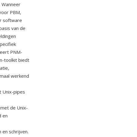
t. Wanneer
 voor PBM,
r software
basis van de
eldingen
pecifiek
uceert PNM-
-toolkit biedt
atie,
lemaal werkend
t Unix-pipes
 met de Unix-
d en
 en schrijven.