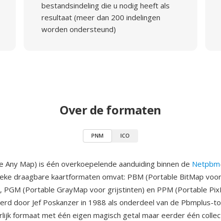
bestandsindeling die u nodig heeft als
resultaat (meer dan 200 indelingen
worden ondersteund)
Over de formaten
PNM
ICO
e Any Map) is één overkoepelende aanduiding binnen de
Netpbm
ssieke draagbare kaartformaten omvat: PBM (Portable BitMap voo
 PGM (Portable GrayMap voor grijstinten) en PPM (Portable Pi
eerd door Jef Poskanzer in 1988 als onderdeel van de Pbmplus-to
lijk formaat met één eigen magisch getal maar eerder één colle