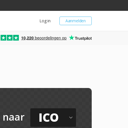
Log in
Aanmelden
10,220
beoordelingen op
ICO
naar