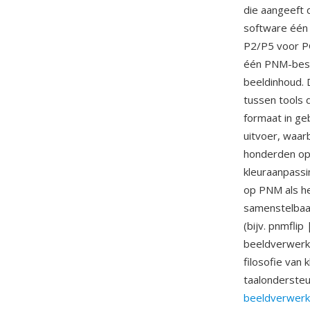
die aangeeft 
software één
P2/P5 voor P
één PNM-besta
beeldinhoud. 
tussen tools 
formaat in ge
uitvoer, waar
honderden opd
kleuraanpassi
op PNM als he
samenstelbaa
(bijv. pnmfli
beeldverwerki
filosofie van 
taalondersteu
beeldverwerk