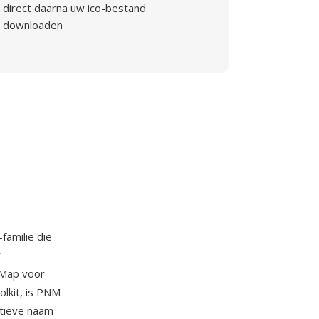
direct daarna uw ico-bestand
downloaden
-familie die
r
xMap voor
olkit, is PNM
ctieve naam