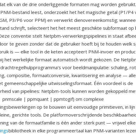
dat elk van de drie onderliggende formaten mag worden gebruik
 PNM-bestand leest, onderzoekt het het magische getal (P1/P4
GM, P3/P6 voor PPM) en verwerkt dienovereenkomstig; wannee
nd schrijft, selecteert het het meest geschikte subformaat op 
Deze conventie stelt Netpbm-verwerkingspipelines in staat afbe
door te geven zonder dat de gebruiker hoeft bij te houden welk s
bruik is — elke tool in de keten accepteert PNM-invoer en prod
bij het werkelijke formaat automatisch wordt gekozen. De Netpbm
rachtregelhulpprogramma's voor beeldmanipulatie: schaling, rot
ng, compositie, formaatconversie, kwantisering en analyse — al
t gemeenschappelijke uitwisselingsformaat. Één voordeel is de
rheid van pipelines: Netpbm-tools kunnen worden gekoppeld me
p | pnmscale | ppmquant | ppmtogif) om complexe
ngsbewerkingen op te bouwen uit eenvoudige primitieven, in lijn
kleine, gerichte tools. De platformoverschrijdende beschikbaarhei
ning van de formaatfamilie is één ander sterk punt — vrijwel elke
ings
bibliotheek in elke programmeertaal kan PNM-varianten lezen