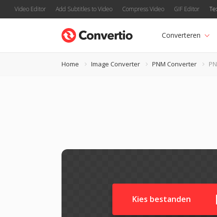
Video Editor
Add Subtitles to Video
Compress Video
GIF Editor
Te
Converteren
Home
Image Converter
PNM Converter
PN
Kies bestanden