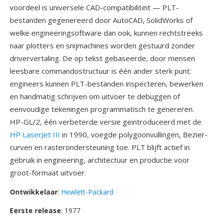
voordeel is universele CAD-compatibiliteit — PLT-
bestanden gegenereerd door AutoCAD, SolidWorks of
welke engineeringsoftware dan ook, kunnen rechtstreeks
naar plotters en snijmachines worden gestuurd zonder
driververtaling. De op tekst gebaseerde, door mensen
leesbare commandostructuur is één ander sterk punt:
engineers kunnen PLT-bestanden inspecteren, bewerken
en handmatig schrijven om uitvoer te debuggen of
eenvoudige tekeningen programmatisch te genereren.
HP-GL/2, één verbeterde versie geintroduceerd met de
HP LaserJet III
in 1990, voegde polygoonvullingen, Bezier-
curven en rasterondersteuning toe. PLT blijft actief in
gebruik in engineering, architectuur en productie voor
groot-formaat uitvoer.
Ontwikkelaar
:
Hewlett-Packard
Eerste release
: 1977