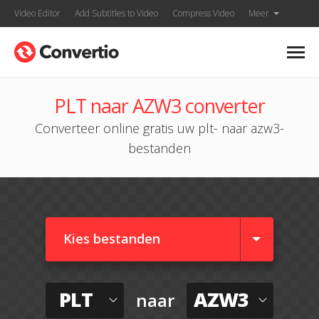
Video Editor
Add Subtitles to Video
Compress Video
Meer
PLT naar AZW3 converter
Converteer online gratis uw plt- naar azw3-
bestanden
Kies bestanden
PLT
AZW3
naar