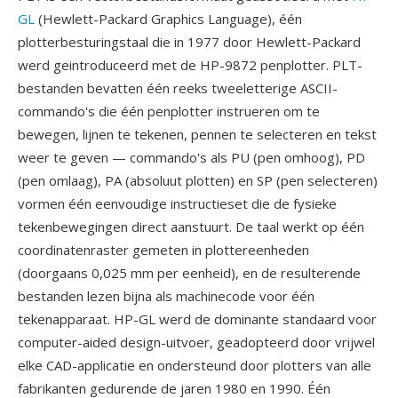
GL
(Hewlett-Packard Graphics Language), één
plotterbesturingstaal die in 1977 door Hewlett-Packard
werd geintroduceerd met de HP-9872 penplotter. PLT-
bestanden bevatten één reeks tweeletterige ASCII-
commando's die één penplotter instrueren om te
bewegen, lijnen te tekenen, pennen te selecteren en tekst
weer te geven — commando's als PU (pen omhoog), PD
(pen omlaag), PA (absoluut plotten) en SP (pen selecteren)
vormen één eenvoudige instructieset die de fysieke
tekenbewegingen direct aanstuurt. De taal werkt op één
coordinatenraster gemeten in plottereenheden
(doorgaans 0,025 mm per eenheid), en de resulterende
bestanden lezen bijna als machinecode voor één
tekenapparaat. HP-GL werd de dominante standaard voor
computer-aided design-uitvoer, geadopteerd door vrijwel
elke CAD-applicatie en ondersteund door plotters van alle
fabrikanten gedurende de jaren 1980 en 1990. Één