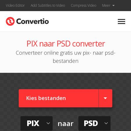
Video Editor
Add Subtitles to Video
Compress Video
Meer
PIX naar PSD converter
Converteer online gratis uw pix- naar psd-
bestanden
Kies bestanden
PIX
PSD
naar