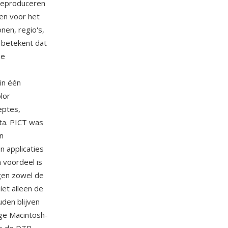
 reproduceren
en voor het
nen, regio's,
 betekent dat
he
in één
lor
eptes,
ta. PICT was
n
n applicaties
 voordeel is
ngen zowel de
iet alleen de
den blijven
ge Macintosh-