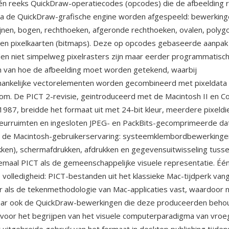
én reeks QuickDraw-operatiecodes (opcodes) die de afbeelding
ia de QuickDraw-grafische engine worden afgespeeld: bewerking
ijnen, bogen, rechthoeken, afgeronde rechthoeken, ovalen, polygo
 en pixelkaarten (bitmaps). Deze op opcodes gebaseerde aanpak
en niet simpelweg pixelrasters zijn maar eerder programmatisc
n van hoe de afbeelding moet worden getekend, waarbij
hankelijke vectorelementen worden gecombineerd met pixeldata 
om. De PICT 2-revisie, geintroduceerd met de Macintosh II en Co
1987, breidde het formaat uit met 24-bit kleur, meerdere pixeldi
leurruimten en ingesloten JPEG- en PackBits-gecomprimeerde da
or de Macintosh-gebruikerservaring: systeemklembordbewerkinge
kken), schermafdrukken, afdrukken en gegevensuitwisseling tusse
lemaal PICT als de gemeenschappelijke visuele representatie. Één
e volledigheid: PICT-bestanden uit het klassieke Mac-tijdperk va
er als de tekenmethodologie van Mac-applicaties vast, waardoor n
aar ook de QuickDraw-bewerkingen die deze produceerden behou
voor het begrijpen van het visuele computerparadigma van vroe