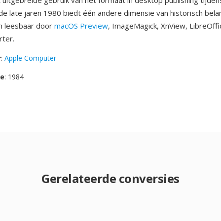
 uitgebreide gebruik van het formaat in desktop publishing tijde
 de late jaren 1980 biedt één andere dimensie van historisch bela
n leesbaar door
macOS Preview
, ImageMagick, XnView, LibreOffi
ter.
r
:
Apple Computer
se
: 1984
Gerelateerde conversies