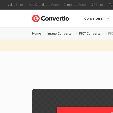
Video Editor
Add Subtitles to Video
Compress Video
GIF Editor
Te
Converteren
Home
Image Converter
PICT Converter
PI