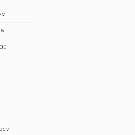
XPM
UV
EIC
DOCM