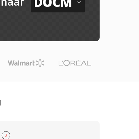
DOCM
naar
M
3