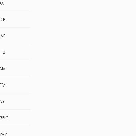
AX
HDR
MAP
OTB
PAM
PFM
AS
RGBO
YVY