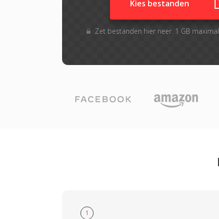
Kies bestanden
Zet bestanden hier neer. 1 GB maxima
1