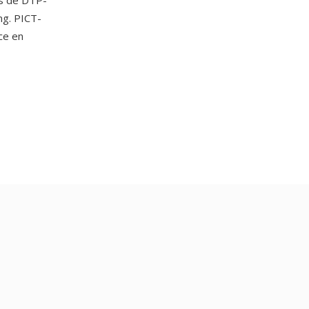
ns de DTP-
ng. PICT-
ce en