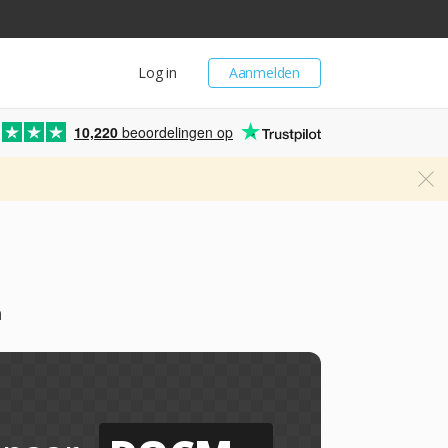
Log in
Aanmelden
10,220
beoordelingen op
n