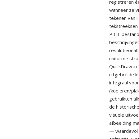
registreren é
wanneer ze v
tekenen van l
tekstreeksen
PICT-bestand
beschrijvinge
resolutieonaf
uniforme stro
QuickDraw in 
uitgebreide k
integraal vo
(kopieren/pla
gebruikten al
de historisch
visuele uitvo
afbeelding m
— waardevol 