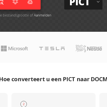
PICT
le bestandsgrootte of
Aanmelden
Hoe converteert u een PICT naar DOC
2