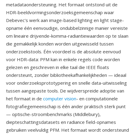
metadataondersteuning. Het formaat ontstond uit de
HDR-beeldvormingsonderzoeksgemeenschap waar
Debevec's werk aan image-based lighting en light stage-
opname één eenvoudige, ondubbelzinnige manier vereiste
om lineaire drijvende-komma-radiantiewaarden op te slaan
die gemakkelijk konden worden uitgewisseld tussen
onderzoekstools. Één voordeel is de absolute eenvoud
voor HDR-data: PFM kan in enkele regels code worden
gelezen en geschreven in elke taal die IEEE floats
ondersteunt, zonder bibliotheekafhankelijkheden — ideaal
voor onderzoeksprototypering en snelle data-uitwisseling
tussen aangepaste tools. De wijdverspreide adoptie van
het formaat in de
computer vision
- en computationele
fotografiegemeenschap is één ander praktisch sterk punt
— optische-stroombenchmarks (Middlebury),
diepteschattingsdatasets en radiance field-opnames
gebruiken veelvuldig PFM. Het formaat wordt ondersteund