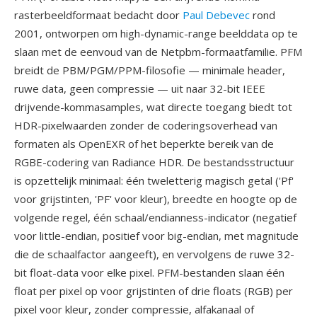
rasterbeeldformaat bedacht door
Paul Debevec
rond
2001, ontworpen om high-dynamic-range beelddata op te
slaan met de eenvoud van de Netpbm-formaatfamilie. PFM
breidt de PBM/PGM/PPM-filosofie — minimale header,
ruwe data, geen compressie — uit naar 32-bit IEEE
drijvende-kommasamples, wat directe toegang biedt tot
HDR-pixelwaarden zonder de coderingsoverhead van
formaten als OpenEXR of het beperkte bereik van de
RGBE-codering van Radiance HDR. De bestandsstructuur
is opzettelijk minimaal: één tweletterig magisch getal ('Pf'
voor grijstinten, 'PF' voor kleur), breedte en hoogte op de
volgende regel, één schaal/endianness-indicator (negatief
voor little-endian, positief voor big-endian, met magnitude
die de schaalfactor aangeeft), en vervolgens de ruwe 32-
bit float-data voor elke pixel. PFM-bestanden slaan één
float per pixel op voor grijstinten of drie floats (RGB) per
pixel voor kleur, zonder compressie, alfakanaal of