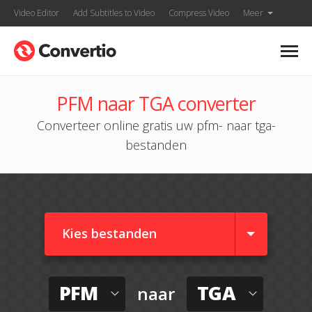
Video Editor
Add Subtitles to Video
Compress Video
Meer
PFM naar TGA converter
Converteer online gratis uw pfm- naar tga-
bestanden
Kies bestanden
PFM
TGA
naar