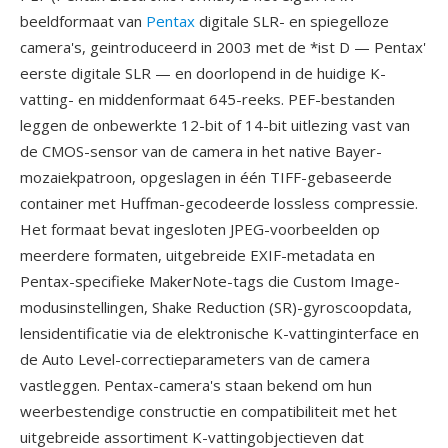
beeldformaat van
Pentax
digitale SLR- en spiegelloze
camera's, geintroduceerd in 2003 met de *ist D — Pentax'
eerste digitale SLR — en doorlopend in de huidige K-
vatting- en middenformaat 645-reeks. PEF-bestanden
leggen de onbewerkte 12-bit of 14-bit uitlezing vast van
de CMOS-sensor van de camera in het native Bayer-
mozaiekpatroon, opgeslagen in één TIFF-gebaseerde
container met Huffman-gecodeerde lossless compressie.
Het formaat bevat ingesloten JPEG-voorbeelden op
meerdere formaten, uitgebreide EXIF-metadata en
Pentax-specifieke MakerNote-tags die Custom Image-
modusinstellingen, Shake Reduction (SR)-gyroscoopdata,
lensidentificatie via de elektronische K-vattinginterface en
de Auto Level-correctieparameters van de camera
vastleggen. Pentax-camera's staan bekend om hun
weerbestendige constructie en compatibiliteit met het
uitgebreide assortiment K-vattingobjectieven dat