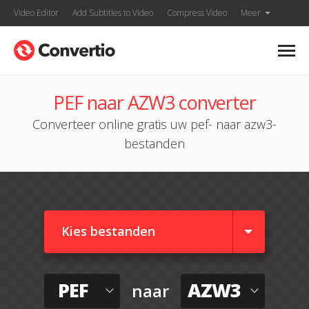
Video Editor
Add Subtitles to Video
Compress Video
Meer
PEF naar AZW3 converter
Converteer online gratis uw pef- naar azw3-
bestanden
Kies bestanden
PEF
AZW3
naar