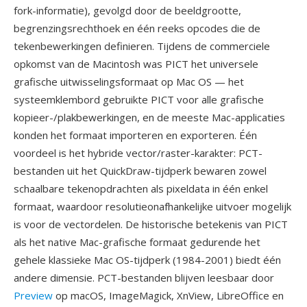
fork-informatie), gevolgd door de beeldgrootte,
begrenzingsrechthoek en één reeks opcodes die de
tekenbewerkingen definieren. Tijdens de commerciele
opkomst van de Macintosh was PICT het universele
grafische uitwisselingsformaat op Mac OS — het
systeemklembord gebruikte PICT voor alle grafische
kopieer-/plakbewerkingen, en de meeste Mac-applicaties
konden het formaat importeren en exporteren. Één
voordeel is het hybride vector/raster-karakter: PCT-
bestanden uit het QuickDraw-tijdperk bewaren zowel
schaalbare tekenopdrachten als pixeldata in één enkel
formaat, waardoor resolutieonafhankelijke uitvoer mogelijk
is voor de vectordelen. De historische betekenis van PICT
als het native Mac-grafische formaat gedurende het
gehele klassieke Mac OS-tijdperk (1984-2001) biedt één
andere dimensie. PCT-bestanden blijven leesbaar door
Preview
op macOS, ImageMagick, XnView, LibreOffice en