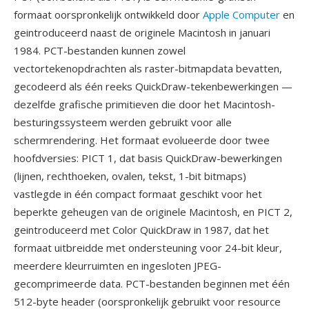
formaat oorspronkelijk ontwikkeld door
Apple Computer
en
geintroduceerd naast de originele Macintosh in januari
1984. PCT-bestanden kunnen zowel
vectortekenopdrachten als raster-bitmapdata bevatten,
gecodeerd als één reeks QuickDraw-tekenbewerkingen —
dezelfde grafische primitieven die door het Macintosh-
besturingssysteem werden gebruikt voor alle
schermrendering. Het formaat evolueerde door twee
hoofdversies: PICT 1, dat basis QuickDraw-bewerkingen
(lijnen, rechthoeken, ovalen, tekst, 1-bit bitmaps)
vastlegde in één compact formaat geschikt voor het
beperkte geheugen van de originele Macintosh, en PICT 2,
geintroduceerd met Color QuickDraw in 1987, dat het
formaat uitbreidde met ondersteuning voor 24-bit kleur,
meerdere kleurruimten en ingesloten JPEG-
gecomprimeerde data. PCT-bestanden beginnen met één
512-byte header (oorspronkelijk gebruikt voor resource