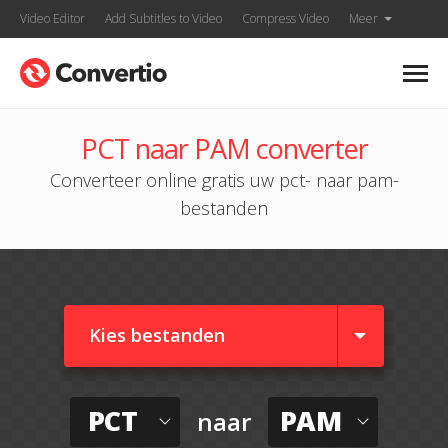
Video Editor
Add Subtitles to Video
Compress Video
Meer
PCT naar PAM converter
Converteer online gratis uw pct- naar pam-
bestanden
Kies bestanden
PCT
PAM
naar