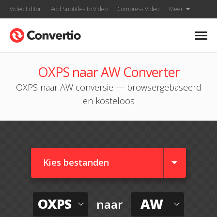
Video Editor
Add Subtitles to Video
Compress Video
Meer
OXPS naar AW Converter
OXPS naar AW conversie — browsergebaseerd
en kosteloos
Kies bestanden
OXPS
AW
naar