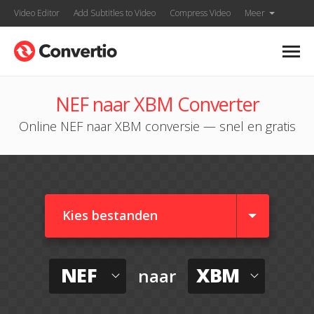
Video Editor
Add Subtitles to Video
Compress Video
Meer
NEF naar XBM Converter
Online NEF naar XBM conversie — snel en gratis
Kies bestanden
NEF
XBM
naar