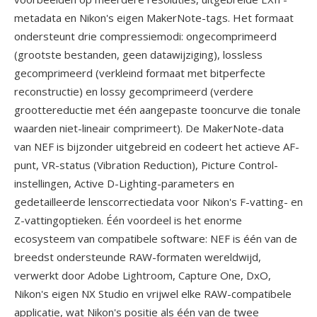
metadata en Nikon's eigen MakerNote-tags. Het formaat
ondersteunt drie compressiemodi: ongecomprimeerd
(grootste bestanden, geen datawijziging), lossless
gecomprimeerd (verkleind formaat met bitperfecte
reconstructie) en lossy gecomprimeerd (verdere
groottereductie met één aangepaste tooncurve die tonale
waarden niet-lineair comprimeert). De MakerNote-data
van NEF is bijzonder uitgebreid en codeert het actieve AF-
punt, VR-status (Vibration Reduction), Picture Control-
instellingen, Active D-Lighting-parameters en
gedetailleerde lenscorrectiedata voor Nikon's F-vatting- en
Z-vattingoptieken. Één voordeel is het enorme
ecosysteem van compatibele software: NEF is één van de
breedst ondersteunde RAW-formaten wereldwijd,
verwerkt door Adobe Lightroom, Capture One, DxO,
Nikon's eigen NX Studio en vrijwel elke RAW-compatibele
applicatie, wat Nikon's positie als één van de twee