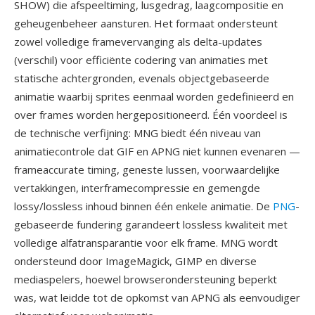
SHOW) die afspeeltiming, lusgedrag, laagcompositie en
geheugenbeheer aansturen. Het formaat ondersteunt
zowel volledige framevervanging als delta-updates
(verschil) voor efficiënte codering van animaties met
statische achtergronden, evenals objectgebaseerde
animatie waarbij sprites eenmaal worden gedefinieerd en
over frames worden hergepositioneerd. Één voordeel is
de technische verfijning: MNG biedt één niveau van
animatiecontrole dat GIF en APNG niet kunnen evenaren —
frameaccurate timing, geneste lussen, voorwaardelijke
vertakkingen, interframecompressie en gemengde
lossy/lossless inhoud binnen één enkele animatie. De
PNG
-
gebaseerde fundering garandeert lossless kwaliteit met
volledige alfatransparantie voor elk frame. MNG wordt
ondersteund door ImageMagick, GIMP en diverse
mediaspelers, hoewel browserondersteuning beperkt
was, wat leidde tot de opkomst van APNG als eenvoudiger