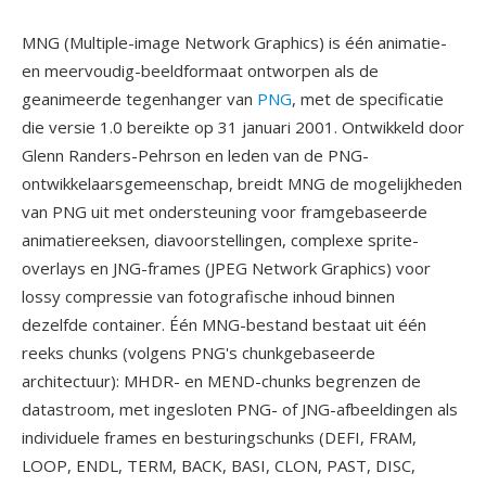
MNG (Multiple-image Network Graphics) is één animatie-
en meervoudig-beeldformaat ontworpen als de
geanimeerde tegenhanger van
PNG
, met de specificatie
die versie 1.0 bereikte op 31 januari 2001. Ontwikkeld door
Glenn Randers-Pehrson en leden van de PNG-
ontwikkelaarsgemeenschap, breidt MNG de mogelijkheden
van PNG uit met ondersteuning voor framgebaseerde
animatiereeksen, diavoorstellingen, complexe sprite-
overlays en JNG-frames (JPEG Network Graphics) voor
lossy compressie van fotografische inhoud binnen
dezelfde container. Één MNG-bestand bestaat uit één
reeks chunks (volgens PNG's chunkgebaseerde
architectuur): MHDR- en MEND-chunks begrenzen de
datastroom, met ingesloten PNG- of JNG-afbeeldingen als
individuele frames en besturingschunks (DEFI, FRAM,
LOOP, ENDL, TERM, BACK, BASI, CLON, PAST, DISC,