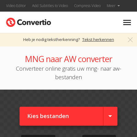
Video Editor
Add Subtitles to Video
Compress Video
Meer
Heb je nodig tekstherkenning?
Tekst herkennen
MNG naar AW converter
Converteer online gratis uw mng- naar aw-
bestanden
Kies bestanden