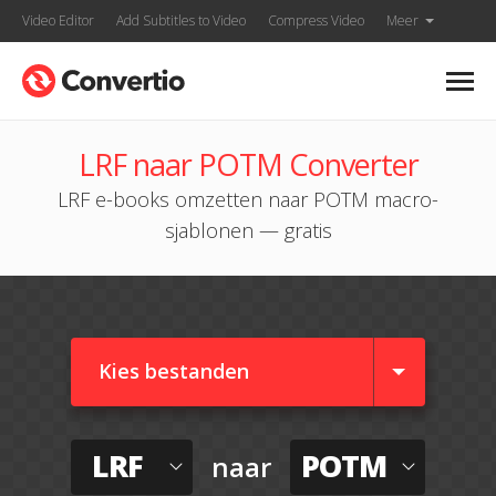
Video Editor
Add Subtitles to Video
Compress Video
Meer
LRF naar POTM Converter
LRF e-books omzetten naar POTM macro-
sjablonen — gratis
Kies bestanden
LRF
POTM
naar