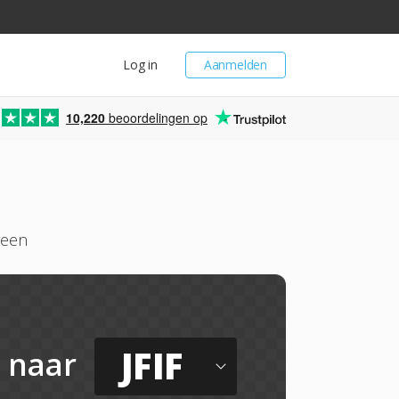
Log in
Aanmelden
10,220
beoordelingen op
reen
JFIF
naar