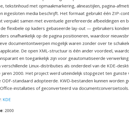
ie, tekstinhoud met opmaakmarkering, alineastijlen, pagina-afmet
n ingesloten media beschrijft. Het formaat gebruikt één ZIP-cont
 verpakt samen met eventuele gerefereerde afbeeldingen en b
de flexibele op kaders gebaseerde lay-out — gebruikers konden
ders onafhankelijk op de pagina positioneren, waardoor nieuwsbri
tieve documentontwerpen mogelijk waren zonder over te schakel
applicatie. De open XML-structuur is één ander voordeel, waar
nsparant en toegankelijk zijn voor geautomatiseerde verwerkin
verschillende Linux-distributies als onderdeel van de KDE-des
jaren 2000. Het project werd uiteindelijk stopgezet ten gunste
de ODF-standaard adopteerde. KWD-bestanden kunnen worden 
ffice-installaties of geconverteerd via documentconversietools.
r
:
KDE
se
: 2000