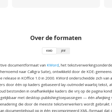
Over de formaten
KWD
JFIF
ative documentformaat van
KWord
, het tekstverwerkingsonderde
r hernoemd naar Calligra Suite), ontwikkeld door de KDE-gemeen
le release in KOffice 1.0 in 2000. KWord onderscheidde zich van 
rs door één op kaders gebaseerd lay-outmodel waarbij tekst, a
oud bestonden in onafhankelijke kaders die vrij op de pagina ko
rgelijkbaar met desktop-publishingtoepassingen — één afwijking v
enadering die door de meeste tekstverwerkers wordt gebruikt
aan documentinhoud op in één gecomprimeerd XML-formaat dat 