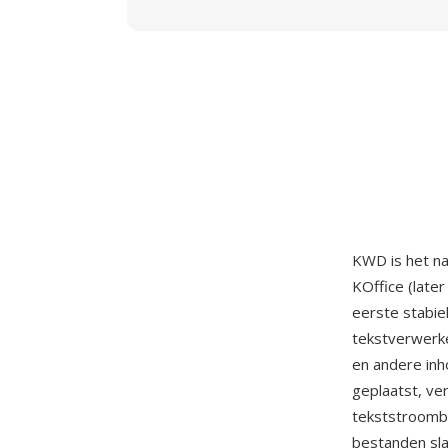
KWD is het n
KOffice (late
eerste stabie
tekstverwerke
en andere inh
geplaatst, ve
tekststroomb
bestanden sl