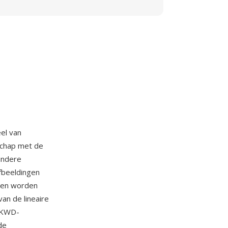
el van
schap met de
andere
fbeeldingen
nden worden
an de lineaire
. KWD-
de