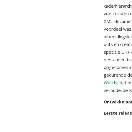
kaderhierarch
voetteksten e
XML-document
voordeel was 
afbeeldingska
outs en crea
speciale DTP-
bestanden tra
opgenomen in 
gedurende de 
Words
, dat 
verouderde KO
Ontwikkelaa
Eerste relea