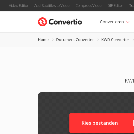
Video Editor
Add Subtitles to Video
Compress Video
GIF Editor
Te
Converteren
Home
Document Converter
KWD Converter
KWD
Kies bestanden