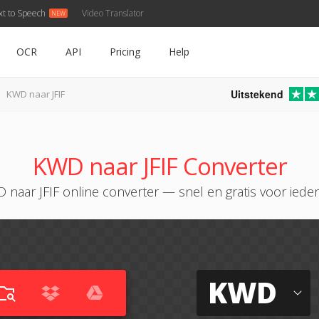
xt to Speech
Video Translator
OCR
API
Pricing
Help
Uitstekend
KWD naar JFIF
KWD naar JFIF Converter
 naar JFIF online converter — snel en gratis voor iede
KWD