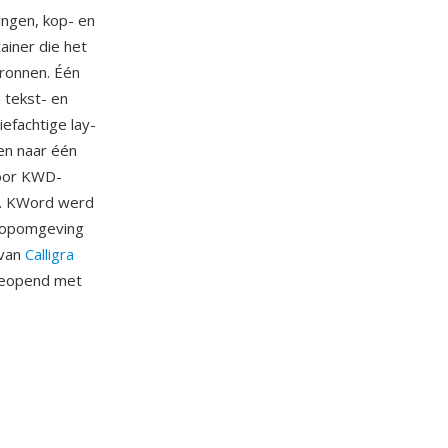
ingen, kop- en
ainer die het
ronnen. Één
 tekst- en
efachtige lay-
en naar één
door KWD-
g. KWord werd
ktopomgeving
 van
Calligra
geopend met