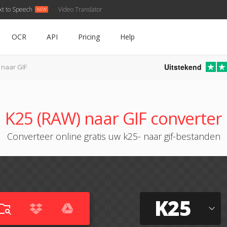
xt to Speech
Video Translator
OCR
API
Pricing
Help
Uitstekend
 naar GIF
K25 (RAW) naar GIF converter
Converteer online gratis uw k25- naar gif-bestanden
K25