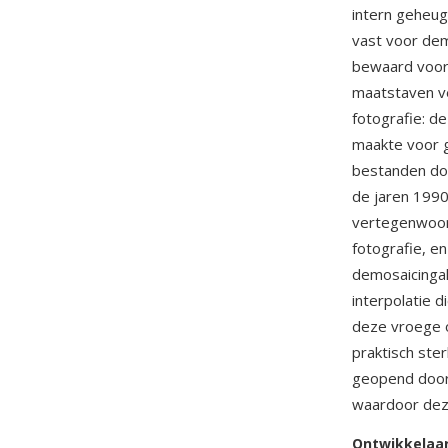
intern geheug
vast voor dem
bewaard voor 
maatstaven ve
fotografie: d
maakte voor 
bestanden do
de jaren 199
vertegenwoord
fotografie, 
demosaicingal
interpolatie d
deze vroege 
praktisch ste
geopend doo
waardoor deze
Ontwikkelaa