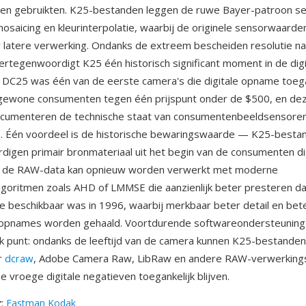
en gebruikten. K25-bestanden leggen de ruwe Bayer-patroon se
osaicing en kleurinterpolatie, waarbij de originele sensorwaard
latere verwerking. Ondanks de extreem bescheiden resolutie na
rtegenwoordigt K25 één historisch significant moment in de digi
e DC25 was één van de eerste camera's die digitale opname toega
gewone consumenten tegen één prijspunt onder de $500, en d
cumenteren de technische staat van consumentenbeeldsensore
0. Één voordeel is de historische bewaringswaarde — K25-besta
igen primair bronmateriaal uit het begin van de consumenten di
en de RAW-data kan opnieuw worden verwerkt met moderne
goritmen zoals AHD of LMMSE die aanzienlijk beter presteren d
ie beschikbaar was in 1996, waarbij merkbaar beter detail en bete
opnames worden gehaald. Voortdurende softwareondersteuning 
rk punt: ondanks de leeftijd van de camera kunnen K25-bestande
r
dcraw
, Adobe Camera Raw, LibRaw en andere RAW-verwerkings
 vroege digitale negatieven toegankelijk blijven.
r
:
Eastman Kodak