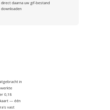
direct daarna uw gif-bestand
downloaden
uitgebracht in
ewerkte
er 0,18
-kaart — één
ra's vast