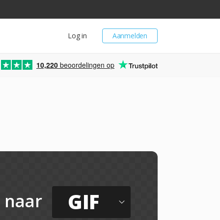
Log in
Aanmelden
10,220
beoordelingen op
GIF
naar