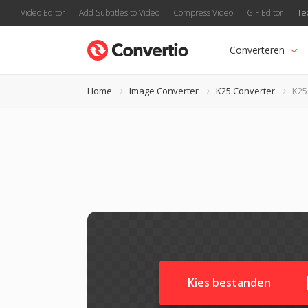
Video Editor
Add Subtitles to Video
Compress Video
GIF Editor
Te
Converteren
Home
Image Converter
K25 Converter
K25
Kies bestanden