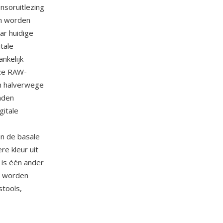
nsoruitlezing
en worden
ar huidige
tale
nkelijk
eze RAW-
n halverwege
nden
gitale
an de basale
re kleur uit
is één ander
n worden
tools,