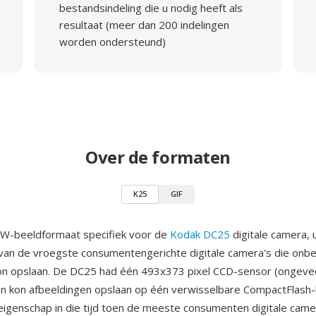
bestandsindeling die u nodig heeft als
resultaat (meer dan 200 indelingen
worden ondersteund)
Over de formaten
K25
GIF
AW-beeldformaat specifiek voor de
Kodak DC25
digitale camera, 
van de vroegste consumentengerichte digitale camera's die onb
on opslaan. De DC25 had één 493x373 pixel CCD-sensor (ongeve
en kon afbeeldingen opslaan op één verwisselbare CompactFlash
eigenschap in die tijd toen de meeste consumenten digitale came