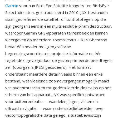
Garmin
voor hun BirdsEye Satellite Imagery- en BirdsEye
Select-diensten, geintroduceerd in 2010. JNX-bestanden
slaan georefereerde satelliet- of luchtfototegels op die
zijn georganiseerd in één multiresolutie-piramidestructuur,
waardoor Garmin GPS-apparaten terreinbeelden kunnen
weergeven op meerdere zoomniveaus. Elk JNX-bestand
bevat één header met geografische
begrenzingscoordinaten, projectie-informatie en één
tegelindex, gevolgd door de gecomprimeerde beeldtegels
zelf (doorgaans JPEG-gecodeerd). Het formaat
ondersteunt meerdere detailniveaus binnen één enkel
bestand, wat vloeiende zoomovergangen mogelijk maakt
van overzichtsschalen tot gedetailleerde close-ups op het
scherm van het apparaat. JNX was specifiek ontworpen
voor buitenrecreatie — wandelen, jagen, vissen en
offroad-navigatie — waar rastersatellietbeelden, over
vectortopografische data gelegd, situatiebewustzijn