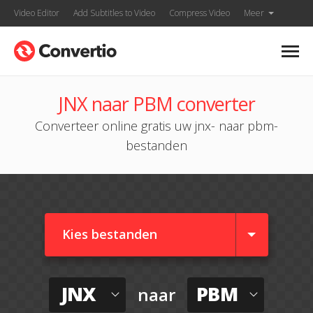
Video Editor
Add Subtitles to Video
Compress Video
Meer
JNX naar PBM converter
Converteer online gratis uw jnx- naar pbm-
bestanden
Kies bestanden
JNX
PBM
naar