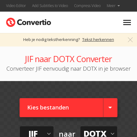
Video Editor
Add Subtitles to Video
Compress Video
Meer
Heb je nodig tekstherkenning?
Tekst herkennen
JIF naar DOTX Converter
Converteer JIF eenvoudig naar DOTX in je browser
Kies bestanden
JIF
DOTX
naar