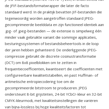
de JFIF-bestandsformatwrapper die later de facto
standaard werd. In de praktijk bevatten JIF-bestanden die
tegenwoordig worden aangetroffen standaard JPEG-
gecomprimeerde beelddata en zijn functioneel identiek aan
.jpg- of .jpeg-bestanden — de extensie is simpelweg één
minder vaak gebruikte variant die sommige applicaties,
besturingssystemen of bestandsbeheertools in de loop
der jaren hebben gehanteerd. De onderliggende JPEG-
compressie gebruikt de discrete cosinustransformatie
(DCT) om 8x8 pixelblokken om te zetten in
frequentiecoefficienten, kwantiseert die coefficienten met
configureerbare kwaliteitstabellen, en past Huffman- of
aritmetische entropiecodering toe om de
gecomprimeerde bitstroom te produceren. JPEG
ondersteunt 8-bit grijstinten, 24-bit YCbCr-kleur en 32-bit
CMYK-kleurmodi, met kwaliteitsinstellingen die variëren
van bijna-lossless bij hoge kwaliteitsfactoren tot