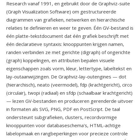
Research vanaf 1991, en gebruikt door de Graphviz-suite
(Graph Visualization Software) om gestructureerde
diagrammen van grafieken, netwerken en hierarchische
relaties te definieren en weer te geven. Één GV-bestand is
één platte-tekstdocument dat één grafiek beschrijft met
één declaratieve syntaxis: knooppunten krijgen namen,
randen verbinden ze met gerichte (digraph) of ongerichte
(graph) koppelingen, en attributen bepalen visuele
eigenschappen zoals vorm, kleur, lettertype, labeltekst en
lay-outaanwijzingen. De Graphviz-lay-outengines — dot
(hierarchisch), neato (veermodel), fdp (krachtgericht), circo
(circulair), twopi (radiaal) en sfdp (schaalbaar krachtgericht)
— lezen GV-bestanden en produceren gerenderde uitvoer
in formaten als SVG, PNG, PDF en PostScript. De taal
ondersteunt subgrafieken, clusters, recordvormige
knooppunten voor databaseschema's, HTML-achtige
labelopmaak en rangbeperkingen voor precieze controle