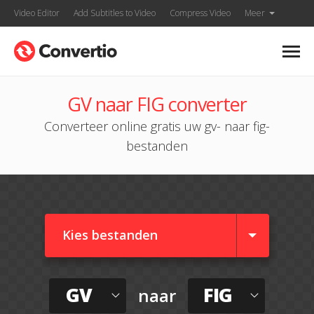
Video Editor
Add Subtitles to Video
Compress Video
Meer
GV naar FIG converter
Converteer online gratis uw gv- naar fig-
bestanden
Kies bestanden
GV
FIG
naar